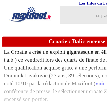
...
Liste des brèves du sam. 10 décembre
Les Infos du F
09/12
Argentine
: Messi tacle Van Gaal
emplac
09/12
VIDEO
: Martinez, la belle attention
Croatie : Dalic encense
09/12
Argentine
: le coup de gueule de Mess
La Croatie a créé un exploit gigantesque en éli
09/12
Brésil
: Neymar très flou sur son aveni
t.a.b.) ce vendredi lors des quarts de finale 
Une qualification acquise grâce à une perfo
09/12
CdM
: le tableau de la phase finale
Dominik Livakovic (27 ans, 39 sélections),
09/12
CdM
: Pays-Bas 2-2 (3-4 tab) Argentin
noté 10/10 par la rédaction de Maxifoot (
voir 
conférence de presse, le sélectionneur croate 
09/12
Lyon
: Blanc prévient d'un chantier 
encensé son portier.