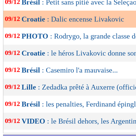
09/12
Brésil
: Petit sans pitié avec la Seleçao
de
lecture
09/12
Croatie
: Dalic encense Livakovic
OK
09/12
PHOTO
: Rodrygo, la grande classe 
09/12
Croatie
: le héros Livakovic donne son
09/12
Brésil
: Casemiro l'a mauvaise...
09/12
Lille
: Zedadka prêté à Auxerre (offici
09/12
Brésil
: les penalties, Ferdinand épin
09/12
VIDEO
: le Brésil dehors, les Argenti