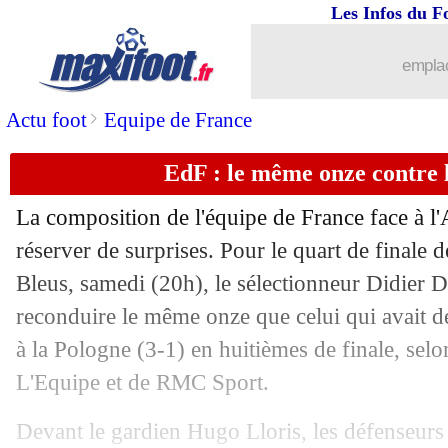
09/12
Croatie
: Dalic encense Livakovic
Les Infos du F
09/12
PHOTO
: Rodrygo, la grande classe 
emplac
09/12
Croatie
: le héros Livakovic donne son
>
Actu foot
Equipe de France
EdF : le même onze contre 
09/12
Brésil
: Casemiro l'a mauvaise...
La composition de l'équipe de France face à l'
09/12
Lille
: Zedadka prêté à Auxerre (offici
réserver de surprises. Pour le quart de finale
Bleus, samedi (20h), le sélectionneur Didier 
09/12
Brésil
: les penalties, Ferdinand épin
reconduire le même onze que celui qui avait d
09/12
VIDEO
: le Brésil dehors, les Argenti
à la Pologne (3-1) en huitièmes de finale, selo
L'Equipe et de RMC Sport.
09/12
CdM
: le triste record des joueurs du 
Devant le gardien Hugo Lloris, les défenseur