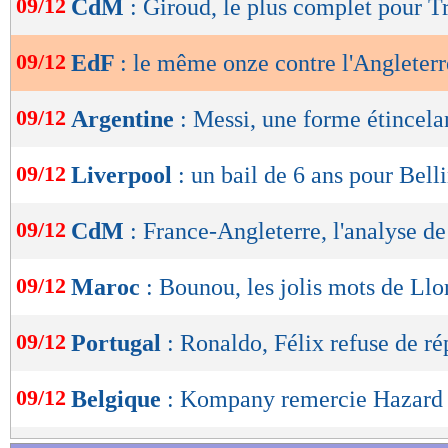
09/12
CdM
: Giroud, le plus complet pour T
de
lecture
09/12
EdF
: le même onze contre l'Angleterr
OK
09/12
Argentine
: Messi, une forme étincela
09/12
Liverpool
: un bail de 6 ans pour Bel
09/12
CdM
: France-Angleterre, l'analyse d
09/12
Maroc
: Bounou, les jolis mots de Llo
09/12
Portugal
: Ronaldo, Félix refuse de r
09/12
Belgique
: Kompany remercie Hazard 