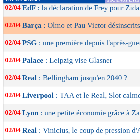
de
02/04
EdF
: la déclaration de Frey pour Zid
Lu 12.764 fois
- Gilles Campos -
lecture
02/04
Barça
: Olmo et Pau Victor désinscrits
OK
02/04
PSG
: une première depuis l'après-gue
02/04
Palace
: Leipzig vise Glasner
02/04
Real
: Bellingham jusqu'en 2040 ?
02/04
Liverpool
: TAA et le Real, Slot calme
02/04
Lyon
: une petite économie grâce à Z
02/04
Real
: Vinicius, le coup de pression d'