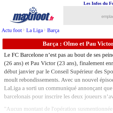
Les Infos du F
02/04
OM
: Dugarry se méfie de De Zerbi
emplac
02/04
Real
: une concurrence anglaise pour 
>
>
Actu foot
La Liga
Barça
02/04
CdF
: Cannes-Reims, les compos
Barça : Olmo et Pau Victor
02/04
Côme
: Caqueret se régale avec Fabre
Le FC Barcelone n’est pas au bout de ses pei
02/04
Panathinaïkos
: Monaco observe Vagi
(26 ans) et Pau Victor (23 ans), finalement enre
début janvier par le Conseil Supérieur des Sp
02/04
Lyon
: le coup de pression de la FIFA
moult rebondissements. Avec un nouvel épiso
LaLiga a sorti un communiqué annonçant que 
02/04
Liverpool
: la tendance se confirme p
barcelonais pour inscrire les deux joueurs n’av
02/04
OM
: Luiz Felipe, de retour plus tôt q
"Aucun montant de l'opération susmentionnée