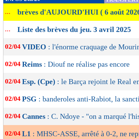
de
...
brèves d'AUJOURD'HUI ( 6 août 202
lecture
OK
...
Liste des brèves du jeu. 3 avril 2025
02/04
VIDEO
: l'énorme craquage de Mouri
02/04
Reims
: Diouf ne réalise pas encore
02/04
Esp. (Cpe)
: le Barça rejoint le Real e
02/04
PSG
: banderoles anti-Rabiot, la sanc
02/04
Cannes
: C. Ndoye - "on a marqué l'hi
02/04
L1
: MHSC-ASSE, arrêté à 0-2, ne rep