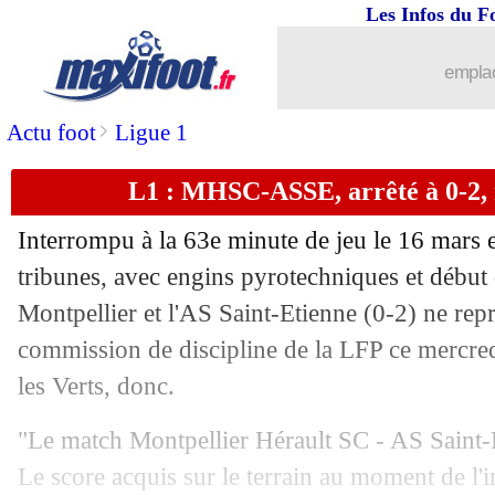
Les Infos du F
emplac
>
Actu foot
Ligue 1
L1 : MHSC-ASSE, arrêté à 0-2, 
Interrompu à la 63e minute de jeu le 16 mars e
tribunes, avec engins pyrotechniques et début 
Montpellier et l'AS Saint-Etienne (0-2) ne repr
commission de discipline de la LFP ce mercre
les Verts, donc.
"Le match Montpellier Hérault SC - AS Saint-
Le score acquis sur le terrain au moment de l'i