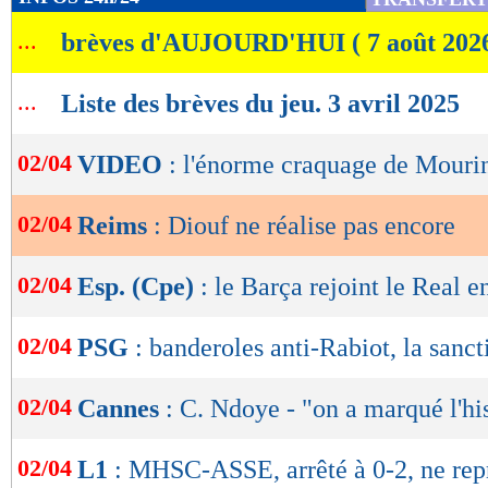
de
...
brèves d'AUJOURD'HUI ( 7 août 202
lecture
OK
...
Liste des brèves du jeu. 3 avril 2025
02/04
VIDEO
: l'énorme craquage de Mouri
02/04
Reims
: Diouf ne réalise pas encore
02/04
Esp. (Cpe)
: le Barça rejoint le Real e
02/04
PSG
: banderoles anti-Rabiot, la sanc
02/04
Cannes
: C. Ndoye - "on a marqué l'hi
02/04
L1
: MHSC-ASSE, arrêté à 0-2, ne rep