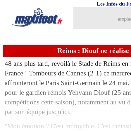
Les Infos du F
emplac
Reims : Diouf ne réalise
48 ans plus tard, revoilà le Stade de Reims en
France ! Tombeurs de Cannes (2-1) ce mercre
affronteront le Paris Saint-Germain le 24 mai.
pour le gardien rémois Yehvann
Diouf
(25 ans
compétitions cette saison), notamment au vu du
par son équipe jusqu'ici.
"Mon émotion ? C'est incroyable. C'est fantast