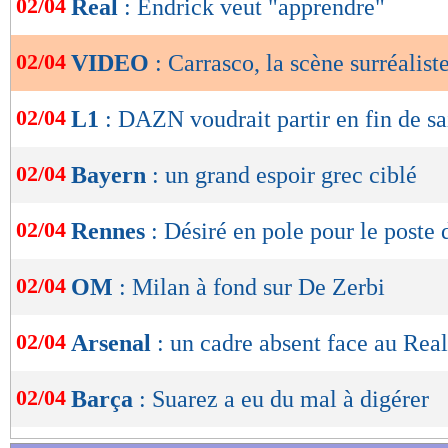
02/04
Real
: Endrick veut "apprendre"
de
lecture
02/04
VIDEO
: Carrasco, la scène surréalist
OK
02/04
L1
: DAZN voudrait partir en fin de sa
02/04
Bayern
: un grand espoir grec ciblé
02/04
Rennes
: Désiré en pole pour le poste
02/04
OM
: Milan à fond sur De Zerbi
02/04
Arsenal
: un cadre absent face au Real
02/04
Barça
: Suarez a eu du mal à digérer