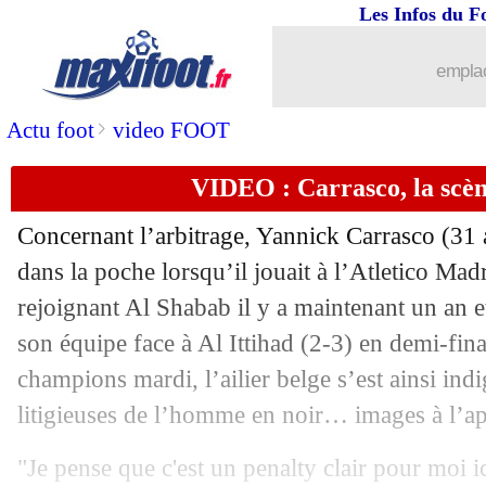
02/04
West Ham
: Kudus, un prix pour les 
Les Infos du F
02/04
PSG
: un grand espoir va partir
emplac
02/04
Barça
: Laporta prévient Tebas
>
Actu foot
video FOOT
VIDEO : Carrasco, la scèn
02/04
Côme
: un club "surprenant" pour Caq
Concernant l’arbitrage, Yannick Carrasco (31 
02/04
Athletic
: N. Williams dragué par Ars
dans la poche lorsqu’il jouait à l’Atletico Mad
rejoignant Al Shabab il y a maintenant un an e
02/04
Barça
: une finale avant l'heure pour F
son équipe face à Al Ittihad (2-3) en demi-fin
02/04
Juve
: Koopmeiners écarté par Tudor
champions mardi, l’ailier belge s’est ainsi ind
litigieuses de l’homme en noir… images à l’a
02/04
EdF
: la déclaration de Frey pour Zid
"Je pense que c'est un penalty clair pour moi ic