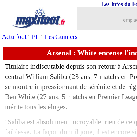
Les Infos du F
18/10
Fenerbahçe
: contrat résilié pour Kent
emplac
18/10
OM
: De Zerbi prévient Wahi
>
>
Actu foot
PL
Les Gunners
18/10
Lyon
: P. Sage - "laissez le foot tranqui
Arsenal : White encense l'in
18/10
OM
: Luis Henrique, Emon cible un 
Titulaire indiscutable depuis son retour à Ars
18/10
Lens
: Leca voulait attirer Thauvin cet
central William
Saliba
(23 ans, 7 matchs en Pr
se montre impressionnant de sérénité et de rég
18/10
Real
: Kroos se prononce sur le Ballon
Ben
White
(27 ans, 5 matchs en Premier League
mérite tous les éloges.
18/10
OM
: De Zerbi déçu pour Carboni
"Saliba est absolument incroyable, rien de ce q
18/10
Man City
: Ederson serein pour l'aprè
faiblesse. La façon dont il joue, il est encore si