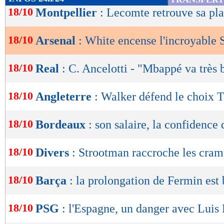
de
18/10
Montpellier
: Lecomte retrouve sa pl
lecture
18/10
Arsenal
: White encense l'incroyable 
OK
18/10
Real
: C. Ancelotti - "Mbappé va très 
18/10
Angleterre
: Walker défend le choix 
18/10
Bordeaux
: son salaire, la confidence 
18/10
Divers
: Strootman raccroche les cram
18/10
Barça
: la prolongation de Fermin est
18/10
PSG
: l'Espagne, un danger avec Luis