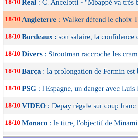
18/10
Real
: C. Ancelotti - "Mbappé va très 
de
lecture
18/10
Angleterre
: Walker défend le choix 
OK
18/10
Bordeaux
: son salaire, la confidence 
18/10
Divers
: Strootman raccroche les cram
18/10
Barça
: la prolongation de Fermin est
18/10
PSG
: l'Espagne, un danger avec Luis
18/10
VIDEO
: Depay régale sur coup franc 
18/10
Monaco
: le titre, l'objectif de Minam