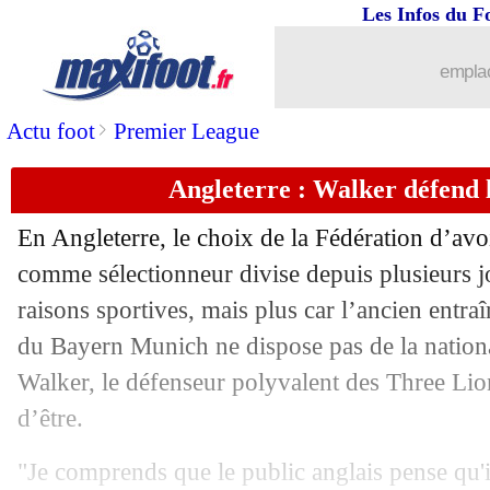
18/10
Lyon
: P. Sage - "laissez le foot tranqui
Les Infos du F
18/10
OM
: Luis Henrique, Emon cible un 
emplac
18/10
Lens
: Leca voulait attirer Thauvin cet
>
Actu foot
Premier League
Angleterre : Walker défend 
18/10
Real
: Kroos se prononce sur le Ballon
En Angleterre, le choix de la Fédération d’av
18/10
OM
: De Zerbi déçu pour Carboni
comme sélectionneur divise depuis plusieurs 
raisons sportives, mais plus car l’ancien entr
18/10
Man City
: Ederson serein pour l'aprè
du Bayern Munich ne dispose pas de la nationa
18/10
Divers
: la fatigue, Rummenigge vise 
Walker, le défenseur polyvalent des Three Lion
d’être.
18/10
OM
: De Zerbi confirme la tendance
"Je comprends que le public anglais pense qu'i