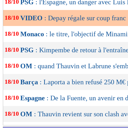
18/10
PSG
: l'Espagne, un danger avec Luis
de
lecture
18/10
VIDEO
: Depay régale sur coup franc 
OK
18/10
Monaco
: le titre, l'objectif de Minam
18/10
PSG
: Kimpembe de retour à l'entraîn
18/10
OM
: quand Thauvin et Labrune s'embr
18/10
Barça
: Laporta a bien refusé 250 M€
18/10
Espagne
: De la Fuente, un avenir en 
18/10
OM
: Thauvin revient sur son clash a