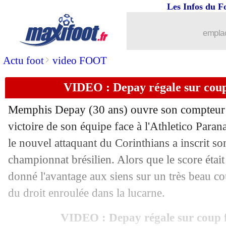
18/10
Man City
: Ederson serein pour l'aprè
Les Infos du F
18/10
Divers
: la fatigue, Rummenigge vise 
emplac
18/10
OM
: De Zerbi confirme la tendance
>
Actu foot
video FOOT
VIDEO : Depay régale sur coup 
18/10
PSG
: Hernandez de retour en décemb
Memphis Depay (30 ans) ouvre son compteur au
18/10
Strasbourg
: 2 titulaires absents cont
victoire de son équipe face à l'Athletico Parana
le nouvel attaquant du Corinthians a inscrit so
18/10
OM
: Rabiot sera titulaire à Montpelli
championnat brésilien. Alors que le score était
18/10
Juve
: la presse italienne répond à Pog
donné l'avantage aux siens sur un très beau c
du droit enroulée dans la lucarne.
18/10
PSG
: Enrique voit un super Zaïre-Em
VIDEO : Depay régale sur coup f