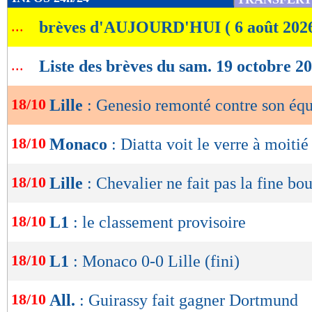
de
...
brèves d'AUJOURD'HUI ( 6 août 202
lecture
OK
...
Liste des brèves du sam. 19 octobre 2
18/10
Lille
: Genesio remonté contre son équ
18/10
Monaco
: Diatta voit le verre à moitié
18/10
Lille
: Chevalier ne fait pas la fine bo
18/10
L1
: le classement provisoire
18/10
L1
: Monaco 0-0 Lille (fini)
18/10
All.
: Guirassy fait gagner Dortmund