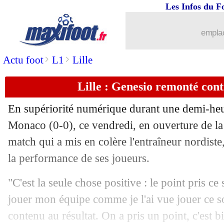
Les Infos du F
emplac
>
>
Actu foot
L1
Lille
Lille : Genesio remonté cont
En supériorité numérique durant une demi-heure
Monaco (0-0), ce vendredi, en ouverture de la
match qui a mis en colère l'entraîneur nordist
la performance de ses joueurs.
"C'est la seule chose positive : le point pris ce 
jouer mon équipe comme je l'ai vue jouer ce soi
contenu au résultat. On a pris un point, c'est bi