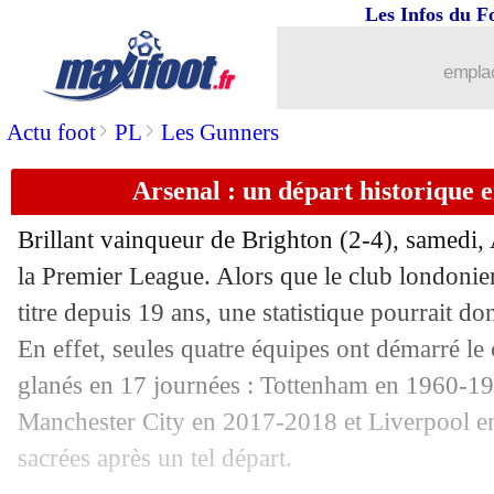
02/01
Francfort
: Kolo Muani plaît au Bayer
Les Infos du F
02/01
Strasbourg
: Stéphan comprend les sif
emplac
>
>
Actu foot
PL
Les Gunners
02/01
L1
: Lille 1-1 Reims (fini)
Arsenal : un départ historique
02/01
L1
: Montpellier-Marseille, les compo
Brillant vainqueur de Brighton (2-4), samedi, 
02/01
Nice
: Dolberg prêté à Hoffenheim (off
la Premier League. Alors que le club londonie
titre depuis 19 ans, une statistique pourrait d
02/01
Man Utd
: retour de la rumeur De Jon
En effet, seules quatre équipes ont démarré l
02/01
Atletico
: deux cadors insistent pour F
glanés en 17 journées : Tottenham en 1960-1
Manchester City en 2017-2018 et Liverpool e
02/01
Man Utd
: Casemiro ambitieux pour 
sacrées après un tel départ.