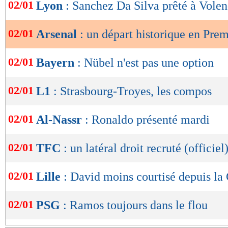
de
02/01
Lyon
: Sanchez Da Silva prêté à Volen
lecture
02/01
Arsenal
: un départ historique en Pre
OK
02/01
Bayern
: Nübel n'est pas une option
02/01
L1
: Strasbourg-Troyes, les compos
02/01
Al-Nassr
: Ronaldo présenté mardi
02/01
TFC
: un latéral droit recruté (officiel
02/01
Lille
: David moins courtisé depuis l
02/01
PSG
: Ramos toujours dans le flou