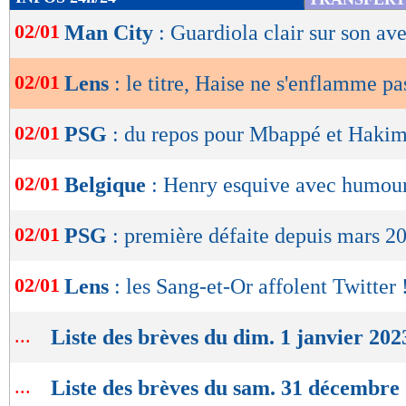
de
02/01
Man City
: Guardiola clair sur son ave
lecture
OK
02/01
Lens
: le titre, Haise ne s'enflamme pa
02/01
PSG
: du repos pour Mbappé et Hakim
02/01
Belgique
: Henry esquive avec humour
02/01
PSG
: première défaite depuis mars 2
02/01
Lens
: les Sang-et-Or affolent Twitter 
...
Liste des brèves du dim. 1 janvier 202
...
Liste des brèves du sam. 31 décembre