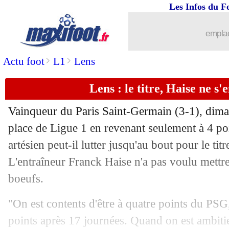
Les Infos du F
02/01
Arsenal
: un départ historique en Pre
emplac
02/01
Bayern
: Nübel n'est pas une option
>
>
Actu foot
L1
Lens
02/01
L1
: Strasbourg-Troyes, les compos
Lens : le titre, Haise ne s
02/01
Al-Nassr
: Ronaldo présenté mardi
Vainqueur du Paris Saint-Germain (3-1), dima
place de Ligue 1 en revenant seulement à 4 poi
02/01
TFC
: un latéral droit recruté (officiel
artésien peut-il lutter jusqu'au bout pour le ti
02/01
L'entraîneur Franck Haise n'a pas voulu mettre
Lille
: David moins courtisé depuis l
boeufs.
02/01
PSG
: Ramos toujours dans le flou
"On est contents d'être à quatre points du PSG
02/01
Lens
: faute sur Mbappé, Gradit s'expl
points après 17 journées. Quand on est ambitie