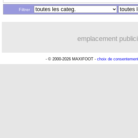
...
Liste des brèves du sam. 31 décembre
Filtrer :
emplacement publici
- © 2000-2026 MAXIFOOT -
choix de consentemen