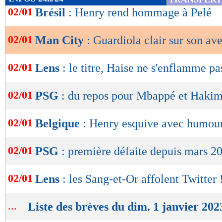
de
02/01
Brésil
: Henry rend hommage à Pelé
lecture
02/01
Man City
: Guardiola clair sur son ave
OK
02/01
Lens
: le titre, Haise ne s'enflamme pa
02/01
PSG
: du repos pour Mbappé et Hakim
02/01
Belgique
: Henry esquive avec humour
02/01
PSG
: première défaite depuis mars 2
02/01
Lens
: les Sang-et-Or affolent Twitter 
...
Liste des brèves du dim. 1 janvier 202