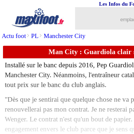
Les Infos du F
02/01
Lyon
: Sanchez Da Silva prêté à Volen
emplac
02/01
Arsenal
: un départ historique en Pre
>
>
Actu foot
PL
Manchester City
02/01
Bayern
: Nübel n'est pas une option
Man City : Guardiola clair 
02/01
L1
: Strasbourg-Troyes, les compos
Installé sur le banc depuis 2016, Pep Guardiola 
02/01
Al-Nassr
: Ronaldo présenté mardi
Manchester City. Néanmoins, l'entraîneur catala
tout prix sur le banc du club anglais.
02/01
TFC
: un latéral droit recruté (officiel
"Dès que je sentirai que quelque chose ne va p
02/01
Lille
: David moins courtisé depuis l
renouvellerai pas mon contrat. Je ne restera
Wenger. Le contrat n'est qu'un bout de papier.
02/01
PSG
: Ramos toujours dans le flou
engagement envers le club parce que je sens qu