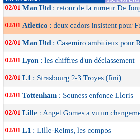
de
02/01
Man Utd
: retour de la rumeur De Jon
lecture
02/01
Atletico
: deux cadors insistent pour F
OK
02/01
Man Utd
: Casemiro ambitieux pour 
02/01
Lyon
: les chiffres d'un déclassement
02/01
L1
: Strasbourg 2-3 Troyes (fini)
02/01
Tottenham
: Souness enfonce Lloris
02/01
Lille
: Angel Gomes a vu un changem
02/01
L1
: Lille-Reims, les compos