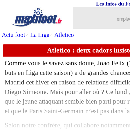
Les Infos du F
02/01
L1
: le classement complet
emplac
02/01
L1
: Rennes 2-1 Nice (fini)
>
>
Actu foot
La Liga
Atletico
02/01
Montpellier
: le regret de Savanier
Atletico : deux cadors insis
02/01
OM
: Tavares, Tudor annonce une sanc
Comme vous le savez sans doute, Joao Felix (2
02/01
PHOTO
: grosse inquiétude pour Terr
buts en Liga cette saison) a de grandes chances
Madrid cet hiver en raison de relations diffici
02/01
OM
: Rongier n'accable pas Tavares
Diego Simeone. Mais pour aller où ? Ce lund
que le jeune attaquant semble bien parti pour 
02/01
L1
: le classement provisoire
et que le Paris Saint-Germain n’est pas dans l
02/01
L1
: Montpellier 1-2 Marseille (fini)
Selon notre confrère, qui collabore notammen