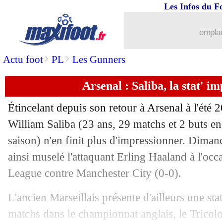
Les Infos du F
01/04
OM
: la stat' terrible en supériorité n
emplac
01/04
Barça
: Alonso, départ acté
>
>
Actu foot
PL
Les Gunners
01/04
Séoul
: Lingard dézingué par son entr
Arsenal : Saliba, la stat' i
01/04
Italie
: Zidane, Materazzi a un regret
Étincelant depuis son retour à Arsenal à l'été 
01/04
PSG
: Mbappé, Skriniar calme le jeu
William
Saliba
(23 ans, 29 matchs et 2 buts en
saison) n'en finit plus d'impressionner. Dimanch
01/04
Al-Hilal
: Neymar, retour assuré à San
ainsi muselé l'attaquant Erling Haaland à l'oc
League contre Manchester City (0-0).
01/04
OM
: le tifo Bougheraba, Longoria re
L'ancien Marseillais présente d'ailleurs une stat
01/04
VIDEO
: insulté, I. Martinez recadre 
matchs dans le championnat anglais, le Tricolo