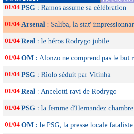
de
01/04
PSG
: Ramos assume sa célébration
lecture
01/04
Arsenal
: Saliba, la stat' impressionna
OK
01/04
Real
: le héros Rodrygo jubile
01/04
OM
: Alonzo ne comprend pas le but 
01/04
PSG
: Riolo séduit par Vitinha
01/04
Real
: Ancelotti ravi de Rodrygo
01/04
PSG
: la femme d'Hernandez chambre
01/04
OM
: le PSG, la presse locale fataliste