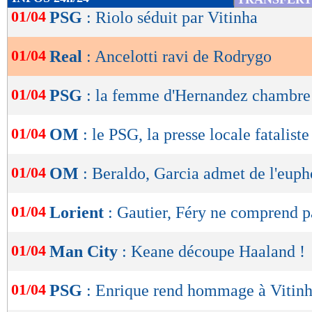
de
01/04
PSG
: Riolo séduit par Vitinha
lecture
01/04
Real
: Ancelotti ravi de Rodrygo
OK
01/04
PSG
: la femme d'Hernandez chambre
01/04
OM
: le PSG, la presse locale fataliste
01/04
OM
: Beraldo, Garcia admet de l'euph
01/04
Lorient
: Gautier, Féry ne comprend pa
01/04
Man City
: Keane découpe Haaland !
01/04
PSG
: Enrique rend hommage à Vitin