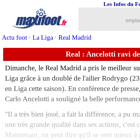
Les Infos du F
01/04
PSG
: Mbappé, Skriniar calme le jeu
emplac
01/04
Al-Hilal
: Neymar, retour assuré à San
>
>
Actu foot
La Liga
Real Madrid
01/04
OM
: le tifo Bougheraba, Longoria re
Real : Ancelotti ravi 
01/04
VIDEO
: insulté, I. Martinez recadre 
Dimanche, le Real Madrid a pris le meilleur sur
01/04
Nice
: Riolo détruit Todibo et Thuram 
Liga grâce à un doublé de l'ailier
Rodrygo
(23 
en Liga cette saison). En conférence de presse,
01/04
Ita.
: Bologne surclasse la Salernitana
Carlo Ancelotti a souligné la belle performance 
01/04
OM
: G. Kondogbia - "ça fait mal"
"Il a très bien joué, a fait la différence, a pu m
une très grande qualité dans ses actions, c'est ce
01/04
Real
: Ancelotti répond à Guardiola
Maintenant, on peut dire qu'il se sent mieux à 