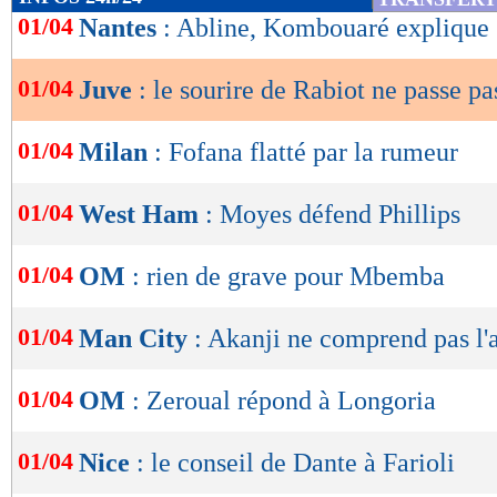
de
01/04
Nantes
: Abline, Kombouaré explique 
lecture
01/04
Juve
: le sourire de Rabiot ne passe pa
Lu 37.721 fois
- Eric Bethsy - 
OK
01/04
Milan
: Fofana flatté par la rumeur
01/04
West Ham
: Moyes défend Phillips
01/04
OM
: rien de grave pour Mbemba
01/04
Man City
: Akanji ne comprend pas l'
01/04
OM
: Zeroual répond à Longoria
01/04
Nice
: le conseil de Dante à Farioli