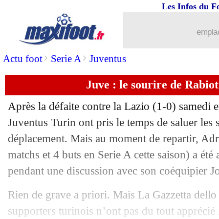
Les Infos du F
emplac
>
>
Actu foot
Serie A
Juventus
Juve : le sourire de Rabiot
Après la défaite contre la Lazio (1-0) samedi e
Juventus Turin ont pris le temps de saluer les s
déplacement. Mais au moment de repartir,
Adr
matchs et 4 buts en Serie A cette saison) a été 
pendant une discussion avec son coéquipier 
Rien de grave a priori. Mais La Gazzetta dello
...
brèves d'AUJOURD'HUI ( 7 août 202
supporters turinois n’ont pas du tout appréci