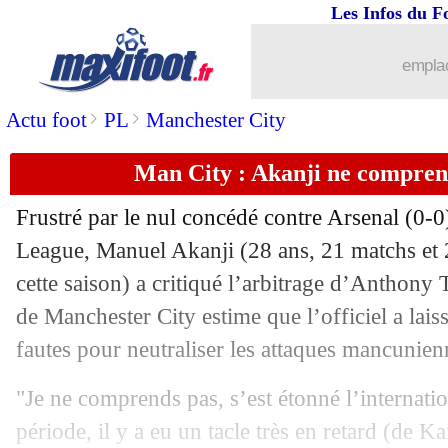
Les Infos du F
emplac
>
>
Actu foot
PL
Manchester City
Man City : Akanji ne comprend
...
brèves d'AUJOURD'HUI ( 7 août 202
Frustré par le nul concédé contre Arsenal (0-
...
Liste des brèves du mar. 2 avril 2024
League,
Manuel Akanji
(28 ans, 21 matchs et
cette saison) a critiqué l’arbitrage d’Anthony 
01/04
Betis
: Fekir devient indésirable
de Manchester City estime que l’officiel a lais
fautes pour neutraliser les attaques mancunien
01/04
Esp.
: l'Atletico arrache la victoire
"Je ne comprends pas, s’est étonné l’internati
01/04
L2
: Auxerre garde le rythme
période, il y a eu un tacle très en retard (de K