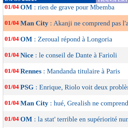
de
01/04
OM
: rien de grave pour Mbemba
lecture
01/04
Man City
: Akanji ne comprend pas l'
OK
01/04
OM
: Zeroual répond à Longoria
01/04
Nice
: le conseil de Dante à Farioli
01/04
Rennes
: Mandanda titulaire à Paris
01/04
PSG
: Enrique, Riolo voit deux probl
01/04
Man City
: hué, Grealish ne comprend
01/04
OM
: la stat' terrible en supériorité n