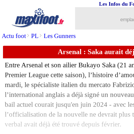
Les Infos du F
23/05
OM
: Dembélé et Zaha, pistes referm
emplac
23/05
Monaco
: l'ailier Michal passe pro (off
>
>
Actu foot
PL
Les Gunners
23/05
Roma
: Mourinho lance la chasse à l'e
Arsenal : Saka aurait dé
23/05
Divers
: Bettoni veut entraîner en L1
Entre Arsenal et son ailier Bukayo
Saka
(21 an
23/05
PSG
: Jorge Messi pousse pour l'Arab
Premier League cette saison), l’histoire d’amo
mardi, le spécialiste italien du mercato Fabr
23/05
Newcastle
: le mercato, Howe annonce
l’international anglais a déjà signé un nouveau
bail actuel courait jusqu'en juin 2024 - avec l
23/05
PHOTOS
: le nouveau maillot de Lyo
l’officialisation de la nouvelle ne devrait plus
verbal avait déjà été trouvé depuis février.
23/05
PSG
: QSI veut investir à Santos