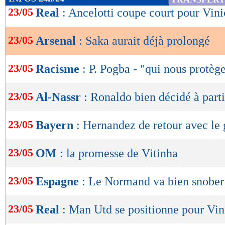
de
23/05
Real
: Ancelotti coupe court pour Vini
lecture
23/05
Arsenal
: Saka aurait déjà prolongé
OK
23/05
Racisme
: P. Pogba - "qui nous protèg
23/05
Al-Nassr
: Ronaldo bien décidé à parti
23/05
Bayern
: Hernandez de retour avec le 
23/05
OM
: la promesse de Vitinha
23/05
Espagne
: Le Normand va bien snober
23/05
Real
: Man Utd se positionne pour Vin