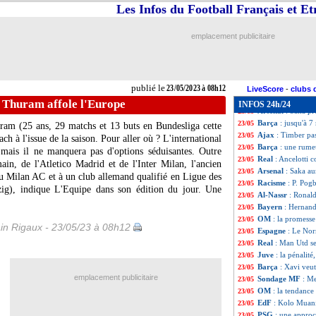
Divers
: Bettoni 
23/05
Les Infos du Football Français et E
PSG
: Jorge Mess
23/05
Newcastle
: le m
23/05
emplacement publicitaire
PHOTOS
: le n
23/05
PSG
: QSI veut i
23/05
Real
: Djaziri s'
23/05
PSG
: Michut va 
23/05
publié le
23/05/2023 à 08h12
Bayern
: prix fi
23/05
LiveScore
-
clubs 
PSG
: Rothen a h
23/05
 Thuram affole l'Europe
INFOS 24h/24
Arsenal
: Saka pr
23/05
Barça
: jusqu'à 7
23/05
ram
(25 ans, 29 matchs et 13 buts en Bundesliga cette
Ajax
: Timber pas
23/05
h à l'issue de la saison. Pour aller où ? L'international
Barça
: une rume
23/05
, mais il ne manquera pas d'options séduisantes. Outre
Real
: Ancelotti 
23/05
ain, de l'Atletico Madrid et de l'Inter Milan, l'ancien
Arsenal
: Saka au
23/05
u Milan AC et à un club allemand qualifié en Ligue des
Racisme
: P. Pog
23/05
g), indique L'Equipe dans son édition du jour. Une
Al-Nassr
: Ronald
23/05
Bayern
: Hernand
23/05
OM
: la promesse
23/05
n Rigaux - 23/05/23 à 08h12
Espagne
: Le Nor
23/05
Real
: Man Utd se
23/05
Juve
: la pénalit
23/05
Barça
: Xavi veu
23/05
emplacement publicitaire
Sondage MF
: Me
23/05
OM
: la tendance
23/05
EdF
: Kolo Muani
23/05
PSG
: une approc
23/05