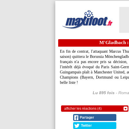
M'Gladbach :
En fin de contrat, l'attaquant Marcus
Thu
saison) quittera le Borussia Mönchengladbac
français n'a pas encore pris sa décision
l'intérêt déjà évoqué du Paris Saint-Germ
Guingampais plaît à Manchester United, a
Champions (Bayern, Dortmund ou Leipzi
belle liste !
Lu 895 fois
- Romai
afficher les réactions (4)
Partager
Twitter