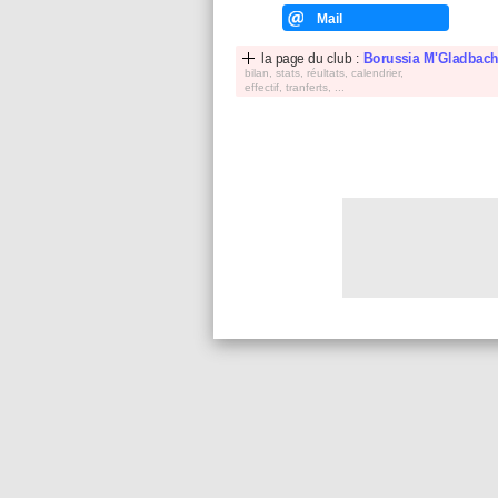
Mail
la page du club :
Borussia M'Gladbac
bilan, stats, réultats, calendrier,
effectif, tranferts, ...