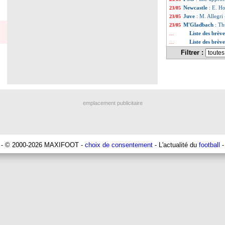
Newcastle
: E. Ho
23/05
Juve
: M. Allegri 
23/05
M'Gladbach
: Th
23/05
h
Liste des brèv
...
Liste des brèv
...
Filtrer :
emplacement publicitaire
- © 2000-2026 MAXIFOOT -
choix de consentement
- L'actualité du
football
-