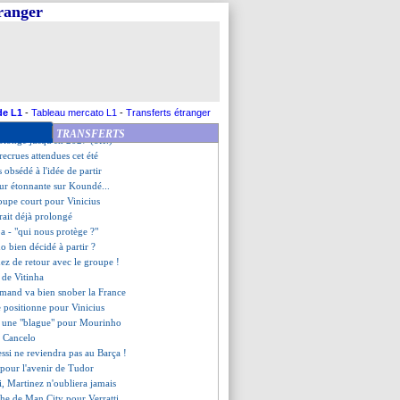
veut entraîner en L1
tranger
i pousse pour l'Arabie Saoudite
ercato, Howe annonce la couleur
ouveau maillot de Lyon
nvestir à Santos
agace des critiques sur Benzema
revenir cet été
xé pour Nübel
de L1
-
Tableau mercato L1
-
Transferts étranger
âte que la saison se termine
TRANSFERTS
olonge jusqu'en 2027 (off.)
 recrues attendues cet été
 obsédé à l'idée de partir
ur étonnante sur Koundé...
coupe court pour Vinicius
rait déjà prolongé
ba - "qui nous protège ?"
o bien décidé à partir ?
ez de retour avec le groupe !
 de Vitinha
mand va bien snober la France
 positionne pour Vinicius
é, une "blague" pour Mourinho
t Cancelo
ssi ne reviendra pas au Barça !
 pour l'avenir de Tudor
, Martinez n'oubliera jamais
he de Man City pour Verratti