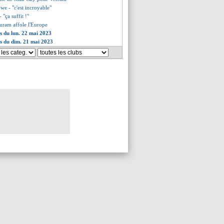
we - "c'est incroyable"
- "ça suffit !"
uram affole l'Europe
es du lun. 22 mai 2023
es du dim. 21 mai 2023