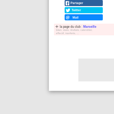
Partager
Twitter
Mail
la page du club :
Marseille
bilan, stats, réultats, calendrier,
effectif, tranferts, ...