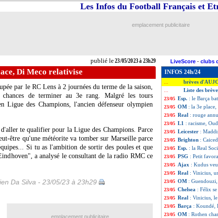
Les Infos du Football Français et E
emplacement publicitaire
publié le
23/05/2023 à 23h29
LiveScore
-
clubs 
lace, Di Meco relativise
INFOS 24h/24
brèves d'AUJ
...
cupée par le RC Lens à 2 journées du terme de la saison,
Liste des brèv
...
 chances de terminer au 3e rang. Malgré les tours
Esp.
: le Barça ba
23/05
r en Ligue des Champions, l'ancien défenseur olympien
OM
: la 3e place
23/05
Real
: rouge annu
23/05
L1
: racisme, Oud
23/05
e d'aller te qualifier pour la Ligue des Champions. Parce
Leicester
: Maddi
23/05
eut-être qu'une météorite va tomber sur Marseille parce
Brighton
: Caiced
23/05
quipes... Si tu as l'ambition de sortir des poules et que
Esp.
: la Real So
23/05
Eindhoven", a analysé le consultant de la radio RMC ce
PSG
: Petit favo
23/05
Ajax
: Kudus veut
23/05
Real
: Vinicius, u
23/05
en Da Silva - 23/05/23 à 23h29
OM
: Guendouzi, 
23/05
Chelsea
: Félix se
23/05
Real
: Vinicius, l
23/05
Barça
: Koundé, 
23/05
OM
: Rothen cha
23/05
emplacement publicitaire