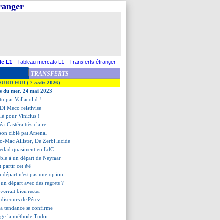
tranger
de L1
-
Tableau mercato L1
-
Transferts étranger
TRANSFERTS
OURD'HUI ( 7 août 2026)
es du mer. 24 mai 2023
ttu par Valladolid !
, Di Meco relativise
lé pour Vinicius !
éa-Castéra très claire
son ciblé par Arsenal
o-Mac Allister, De Zerbi lucide
ciedad quasiment en LdC
rable à un départ de Neymar
 partir cet été
n départ n'est pas une option
un départ avec des regrets ?
 verrait bien rester
e discours de Pérez
la tendance se confirme
rge la méthode Tudor