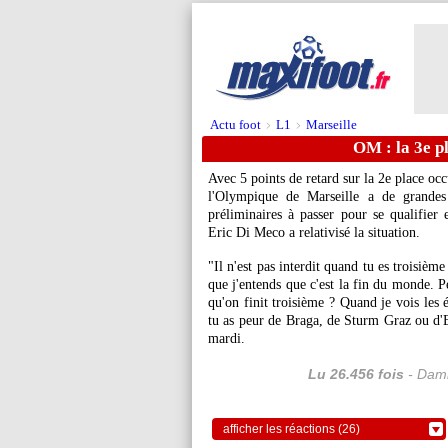
Actu foot
L1
Marseille
>
>
OM : la 3e p
Avec 5 points de retard sur la 2e place oc
l'Olympique de Marseille a de grandes
préliminaires à passer pour se qualifie
Eric Di Meco a relativisé la situation.
"Il n'est pas interdit quand tu es troisièm
que j'entends que c'est la fin du monde. P
qu'on finit troisième ? Quand je vois les é
tu as peur de Braga, de Sturm Graz ou d'
mardi.
Lu 26.456 fois
- Dami
afficher les réactions (26)