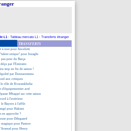
tranger
pour Lunin
sure pour Ndayishimiye
lause abordable pour Ndidi
Merino garde confiance
cord pour Wirtz, mais...
 Hag après Xabi Alonso ?
n "crack" pour Gerets
de L1
-
Tableau mercato L1
-
Transferts étranger
ers un départ
TRANSFERTS
ngé d'avis
êt à tout pour Ancelotti
 "talent unique" pour Inzaghi
a pas peur du Barça
déçu par l'Emirates
ra stop en fin de saison !
 dégoûté par Donnarumma
ond aux critiques
 le rôle de Kvaratskhelia
t d'équipementier acté
passe Mbappé sur cette saison
cord à l'extérieur
, le Bayern à l'affût
hangé pour Hakimi
us en approche ?
doute pour Ødegaard
 magique pour Pastore
d'Arsenal pour Henry