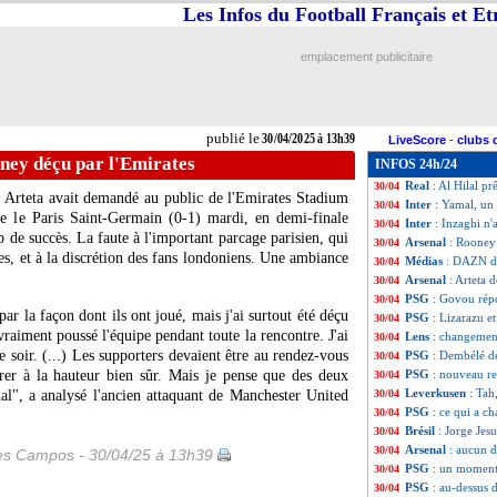
Les Infos du Football Français et E
Real
: une piste 
30/04
Nice
: grave bles
30/04
Leicester
: une c
30/04
emplacement publicitaire
Arsenal
: Mikel 
30/04
Bayern
: pas d'ac
30/04
Leverkusen
: Ten
30/04
OM
: De Zerbi, u
30/04
publié le
30/04/2025 à 13h39
LiveScore
-
clubs 
Juve
: Vlahovic v
30/04
ney déçu par l'Emirates
INFOS 24h/24
PSG
: Petit a cha
30/04
Real
: Al Hilal pr
30/04
Arteta avait demandé au public de l'Emirates Stadium
Inter
: Yamal, un
30/04
re le Paris Saint-Germain (0-1) mardi, en demi-finale
Inter
: Inzaghi n'
30/04
 de succès. La faute à l'important parcage parisien, qui
Arsenal
: Rooney 
30/04
s, et à la discrétion des fans londoniens. Une ambiance
Médias
: DAZN di
30/04
Arsenal
: Arteta
30/04
PSG
: Govou rép
30/04
ar la façon dont ils ont joué, mais j'ai surtout été déçu
PSG
: Lizarazu et
30/04
 vraiment poussé l'équipe pendant toute la rencontre. J'ai
Lens
: changemen
30/04
ce soir. (...) Les supporters devaient être au rendez-vous
PSG
: Dembélé dé
30/04
rer à la hauteur bien sûr. Mais je pense que des deux
PSG
: nouveau re
30/04
Leverkusen
: Tah
nal", a analysé l'ancien attaquant de Manchester United
30/04
PSG
: ce qui a c
30/04
Brésil
: Jorge Jes
30/04
Arsenal
: aucun 
30/04
les Campos - 30/04/25 à 13h39
PSG
: un moment
30/04
PSG
: au-dessus 
30/04