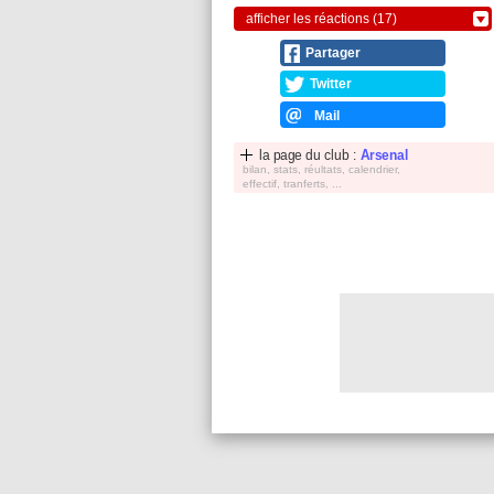
afficher les réactions (17)
Partager
Twitter
Mail
la page du club :
Arsenal
bilan, stats, réultats, calendrier,
effectif, tranferts, ...