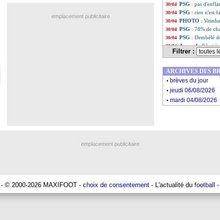
PSG
: pas d'enf
30/04
PSG
: rien n'est 
30/04
emplacement publicitaire
PHOTO
: Vitin
30/04
PSG
: 78% de cha
30/04
PSG
: Dembélé d
30/04
Arsenal
: 0 but à
30/04
Filtrer :
Real
: Ancelotti a
30/04
Arsenal
: M. Arte
30/04
ARCHIVES DES B
Liste des brèv
...
.
Liste des brève
...
brèves du jour
.
jeudi 06/08/2026
.
mardi 04/08/2026
emplacement publicitaire
- © 2000-2026 MAXIFOOT -
choix de consentement
- L'actualité du
football
-