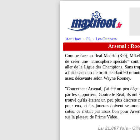
Actu foot
PL
Les Gunners
>
>
Arsenal : Roo
Comme face au Real Madrid (3-0), Mikel 
de créer une "atmosphère spéciale" cont
aller de la Ligue des Champions. Sans trop
a fait beaucoup de bruit pendant 90 minute
assez décevante selon Wayne Rooney.
"Concernant Arsenal, j'ai été un peu déçu p
par les supporters. Contre le Real, ils ont
trouvé qu'ils étaient un peu plus discrets 
pour eux, et les joueurs doivent se mont
côtés, ce n'était pas assez bon pour Arse
sur la plateau de Prime Video.
Lu 21.867 fois
- Gil