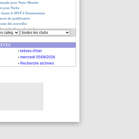
lammade pour Nuno Mendes
fait pour Pacho
ha donne le MVP à Donnarumma
nces de qualification
onne des nouvelles
 domicile, 9 ans plus tard
urait refusé le Brésil !
ta - "on méritait mieux"
REVES
es du mar. 29 avril 2025
.
s du lun. 28 avril 2025
brèves d'hier
.
mercredi 05/08/2026
.
Recherche archives