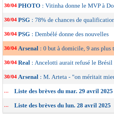
de
30/04
PHOTO
: Vitinha donne le MVP à 
lecture
OK
30/04
PSG
: 78% de chances de qualificatio
30/04
PSG
: Dembélé donne des nouvelles
30/04
Arsenal
: 0 but à domicile, 9 ans plus 
30/04
Real
: Ancelotti aurait refusé le Brésil 
30/04
Arsenal
: M. Arteta - "on méritait mie
...
Liste des brèves du mar. 29 avril 2025
...
Liste des brèves du lun. 28 avril 2025