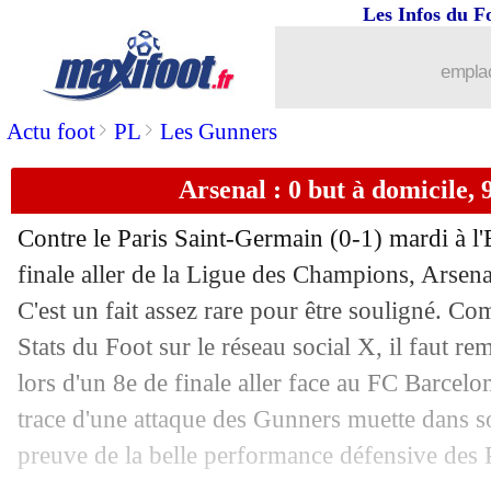
Les Infos du F
30/04
Arsenal
: Rooney déçu par l'Emirates
emplac
30/04
Médias
: DAZN dira stop en fin de sai
>
>
Actu foot
PL
Les Gunners
30/04
Arsenal
: Arteta dégoûté par Donnar
Arsenal : 0 but à domicile, 
30/04
PSG
: Govou répond aux critiques
Contre le Paris Saint-Germain (0-1) mardi à l
30/04
PSG
: Lizarazu et le rôle de Kvaratskh
finale aller de la Ligue des Champions, Arsena
C'est un fait assez rare pour être souligné. C
30/04
Lens
: changement d'équipementier ac
Stats du Foot sur le réseau social X, il faut r
lors d'un 8e de finale aller face au FC Barcelo
30/04
PSG
: Dembélé dépasse Mbappé sur ce
trace d'une attaque des Gunners muette dans s
30/04
PSG
: nouveau record à l'extérieur
preuve de la belle performance défensive des P