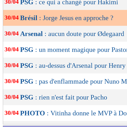
30/04
PSG
: ce qui a changé pour Hakimi
de
lecture
30/04
Brésil
: Jorge Jesus en approche ?
OK
30/04
Arsenal
: aucun doute pour Ødegaard
30/04
PSG
: un moment magique pour Pasto
30/04
PSG
: au-dessus d'Arsenal pour Henry
30/04
PSG
: pas d'enflammade pour Nuno 
30/04
PSG
: rien n'est fait pour Pacho
30/04
PHOTO
: Vitinha donne le MVP à 