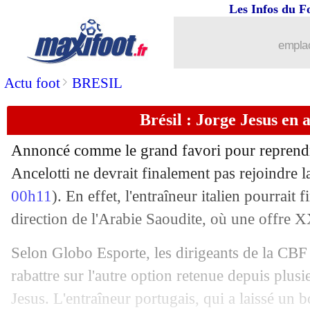
30/04
Leverkusen
: Ten Hag après Xabi Alo
Les Infos du F
30/04
OM
: De Zerbi, un "crack" pour Geret
emplac
30/04
Juve
: Vlahovic vers un départ
>
Actu foot
BRESIL
Brésil : Jorge Jesus en 
30/04
PSG
: Petit a changé d'avis
Annoncé comme le grand favori pour reprendre
30/04
Real
: Al Hilal prêt à tout pour Ancelot
Ancelotti ne devrait finalement pas rejoindre l
00h11
). En effet, l'entraîneur italien pourrait
30/04
Inter
: Yamal, un "talent unique" pour
direction de l'Arabie Saoudite, où une offre X
30/04
Inter
: Inzaghi n'a pas peur du Barça
Selon Globo Esporte, les dirigeants de la CBF
rabattre sur l'autre option retenue depuis plusi
30/04
Arsenal
: Rooney déçu par l'Emirates
Jesus. L'entraîneur portugais, qui a laissé un 