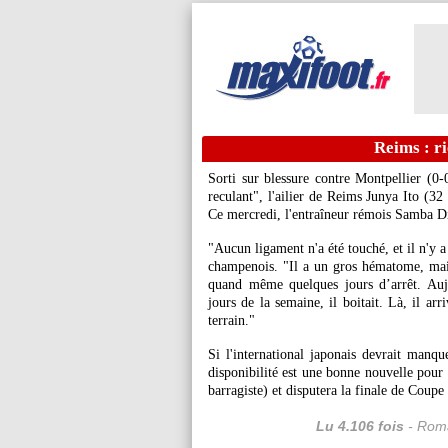
Reims : ri
Sorti sur blessure contre Montpellier (
reculant", l'ailier de Reims Junya
Ito
(32 
Ce mercredi, l'entraîneur rémois Samba Di
"Aucun ligament n'a été touché, et il n'y a
champenois. "Il a un gros hématome, mai
quand même quelques jours d’arrêt. Auj
jours de la semaine, il boitait. Là, il ar
terrain."
Si l'international japonais devrait manq
disponibilité est une bonne nouvelle pour
barragiste) et disputera la finale de Coup
Lu 4.106 fois
- Roma