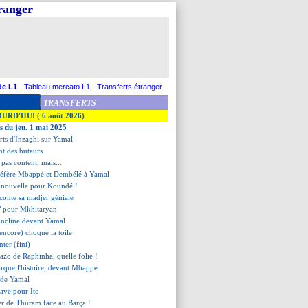
tranger
de L1
-
Tableau mercato L1
-
Transferts étranger
TRANSFERTS
OURD'HUI ( 6 août 2026)
es du jeu. 1 mai 2025
orts d'Inzaghi sur Yamal
nt des buteurs
pas content, mais...
réfère Mbappé et Dembélé à Yamal
 nouvelle pour Koundé !
conte sa madjer géniale
e" pour Mkhitaryan
'incline devant Yamal
encore) choqué la toile
nter (fini)
azo de Raphinha, quelle folie !
rque l'histoire, devant Mbappé
u de Yamal
rave pour Ito
er de Thuram face au Barça !