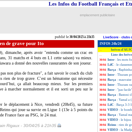
Les Infos du Football Français et E
emplacement publicitaire
publié le
30/04/2025 à 21h35
LiveScore
-
clubs 
en de grave pour Ito
INFOS 24h/24
brèves d'AUJ
...
0-0), dimanche, après avoir "entendu comme un crac en
Liste des brèv
...
ans, 31 matchs et 4 buts en L1 cette saison) va mieux.
Inter
: les mots f
30/04
awara a donné des nouvelles rassurantes de son joueur.
LdC
: le classeme
30/04
Barça
: Raphinha 
30/04
 pas non plus de fracture", a fait savoir le coach du club
Inter
: Thuram p
30/04
s rien de trop grave. C’est un hématome qui nécessite
Barça
: mauvaise
30/04
ourd’hui, ça allait beaucoup mieux. Sur les premiers
Inter
: Thuram ra
30/04
rive à marcher normalement et il est sorti un peu sur le
Inter
: "pas facil
30/04
Barça
: Bastoni s
30/04
Barça
: Yamal a (
30/04
uer le déplacement à Nice, vendredi (20h45), sa future
LdC
: Barça 3-3 I
30/04
 Reims qui joue sa survie en Ligue 1 (13e à 5 points du
VIDEO
: le bomb
30/04
e de France face au PSG, le 24 mai.
Barça
: Yamal ma
30/04
VIDEO
: le bijo
30/04
Reims
: rien de g
in Rigaux - 30/04/25 à 21h35
30/04
VIDEO
: la Madj
30/04