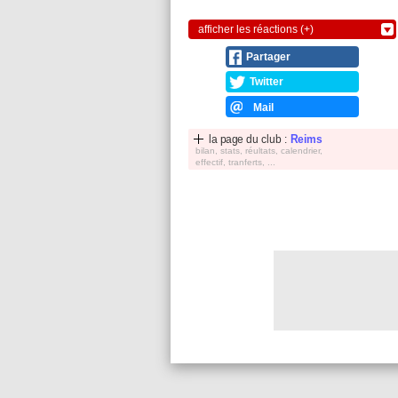
afficher les réactions (+)
Partager
Twitter
Mail
la page du club :
Reims
bilan, stats, réultats, calendrier,
effectif, tranferts, ...