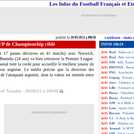
Nantes
: l'OM gar
26/05
Les Infos du Football Français et E
Tottenham
: Sou
26/05
Nantes
: Blas mob
26/05
emplacement publicitaire
Lille
: Blanc, une 
26/05
Bordeaux
: Ben A
26/05
Real
: Zidane sur
26/05
Inter
: un intérê
26/05
publié le
26/05/2021 à 09h58
Pays-Bas
: la lis
26/05
LiveScore
-
clubs 
Barça
: deux ans
26/05
VP de Championship ciblé
INFOS 24h/24
Juve
: Paratici s'e
26/05
Real
: Alaba est 
26/05
t 17 passes décisives en 41 matchs) avec Norwich,
Real
: Bale vers la
26/05
Buendia (24 ans) va bien retrouver la Premier League.
OM
: Adli, Toulo
26/05
enal tient la corde pour accueillir le meilleur joueur du
PHOTOS
: Benze
26/05
on anglaise. Le média précise que la direction des
PSG
: Aouchiche 
26/05
de l'attaquant argentin, dont la valeur est estimée entre
Leipzig
: Konaté 
26/05
Juve
: l'Atletico 
26/05
Lille
: Soumaré ar
26/05
ef Touaitia - 26/05/21 à 09h58
Barça
: Wijnaldu
26/05
Barça
: Koeman f
26/05
OM
: et si Milik r
26/05
Lens
: option d'a
26/05
emplacement publicitaire
Bayern
: Wijnal
26/05
C1
: le Real, le B
26/05
EdF
: Stéphan ne
26/05
Arsenal
: le MVP
26/05
OM
: Sakai va r
26/05