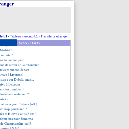
de un oeil sur Lafont
tranger
thgate prévient Kane
ilise les troupes pour Toulouse
piste à oublier ?
rfa vers la sortie
 le départ, Kroos dément
t du PSG pour Hakimi ?
te des 26 avec Depay
de L1
-
Tableau mercato L1
-
Transferts étranger
 de plus pour Messi ?
TRANSFERTS
n va (officiel)
à Madrid !
 retraite ?
use baisse son prix
ma de retour à Clairefontaine
revient sur son départ
arrive à Liverpool
insiste pour Dybala, mais...
rive à Leicester
m, c'est imminent !
inalement maintenu ?
estait ?
chat levée pour Kakuta (off.)
dum trop gourmand ?
arça et la Juve exclus 2 ans ?
 doute pas pour Benzema
 de Championship ciblé
apporter 1,5 M€