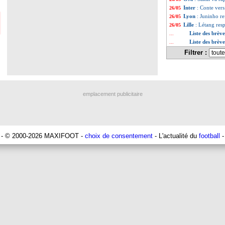
Inter
: Conte vers
26/05
Lyon
: Juninho r
26/05
Lille
: Létang resp
26/05
Liste des brèv
...
Liste des brèv
...
Filtrer :
emplacement publicitaire
- © 2000-2026 MAXIFOOT -
choix de consentement
- L'actualité du
football
-