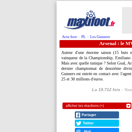
Actu foot
PL
Les Gunners
>
>
Arsenal : le M
Auteur d'une énorme saison (15 buts e
vainqueur de la Championship, Emiliano 
Mais avec quelle tunique ? Selon Goal, Ars
dernier championnat de deuxième divisi
Gunners est entrée en contact avec l'agent 
25 et 30 millions d'euros.
Lu 19.712 fois
- Youc
afficher les réactions (+)
Partager
Twitter
Mail