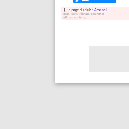
la page du club :
Arsenal
bilan, stats, réultats, calendrier,
effectif, tranferts, ...