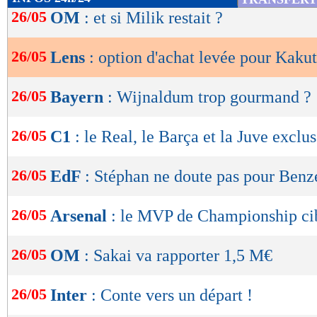
de
26/05
OM
: et si Milik restait ?
lecture
26/05
Lens
: option d'achat levée pour Kakut
OK
26/05
Bayern
: Wijnaldum trop gourmand ?
26/05
C1
: le Real, le Barça et la Juve exclus
26/05
EdF
: Stéphan ne doute pas pour Ben
26/05
Arsenal
: le MVP de Championship ci
26/05
OM
: Sakai va rapporter 1,5 M€
26/05
Inter
: Conte vers un départ !