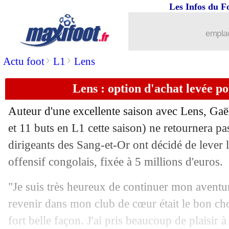
Les Infos du F
26/05
Bordeaux
: Ben Arfa vers la sortie
emplac
26/05
Real
: Zidane sur le départ, Kroos dé
>
>
Actu foot
L1
Lens
26/05
Inter
: un intérêt du PSG pour Hakimi
Lens : option d'achat levée po
26/05
Pays-Bas
: la liste des 26 avec Depay
Auteur d'une excellente saison avec Lens, Ga
26/05
Barça
: deux ans de plus pour Messi ?
et 11 buts en L1 cette saison) ne retournera pa
dirigeants des Sang-et-Or ont décidé de lever l
26/05
Juve
: Paratici s'en va (officiel)
offensif congolais, fixée à 5 millions d'euros.
26/05
Real
: Alaba est à Madrid !
"Je suis très heureux de continuer mon aventu
revenir dans mon club de cœur était le bon choi
26/05
Real
: Bale vers la retraite ?
fort belle façon. J'ai pris beaucoup de plaisir 