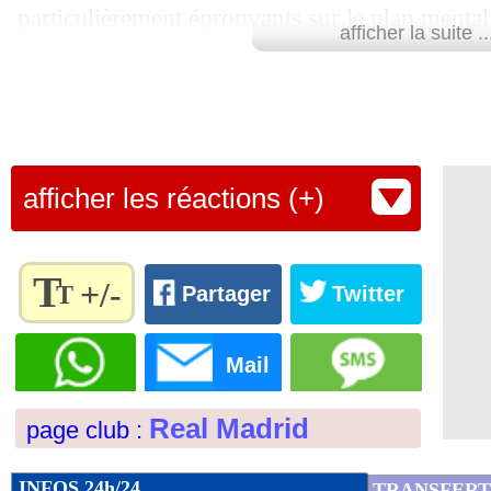
particulièrement éprouvants sur le plan menta
afficher la suite ..
bombe reste à confirmer. Mais une telle issue 
possible…
Lu 37.405 fois
- Alexis Goudlijian
afficher les réactions (+)
T
+/-
T
Partager
Twitter
Règlez la
taille du
Mail
texte
pour
Real Madrid
page club :
l'adapter
à vos
préférences
INFOS 24h/24
TRANSFERT