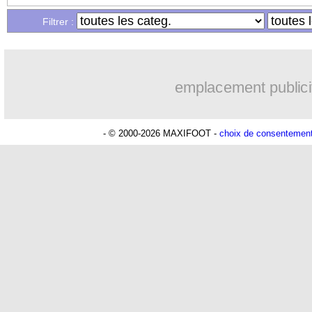
Filtrer :
26/05
Lyon
: Juninho répond à Garcia !
26/05
C3
: Villarreal-Man Utd, les compos
emplacement publici
26/05
UEFA
: le Real, le Barça et la Juve ré
- © 2000-2026 MAXIFOOT -
choix de consentemen
26/05
Milan
: Maldini confirme pour Donn
26/05
Lens
: l'OM discute avec Fofana
26/05
EdF
: Deschamps évoque le retour d
26/05
Rennes
: Da Silva signe à Lyon (offici
26/05
Inter
: Conte, ce serait fini !