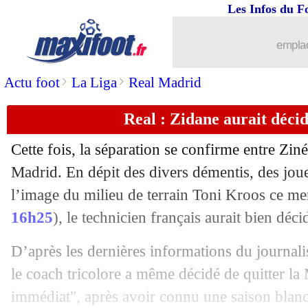
Les Infos du F
emplac
>
>
Actu foot
La Liga
Real Madrid
Real : Zidane aurait décid
Cette fois, la séparation se confirme entre Zin
Madrid. En dépit des divers démentis, des j
l’image du milieu de terrain Toni Kroos ce me
16h25
), le technicien français aurait bien décid
D’après les dernières informations du journali
le coach tricolore a même décidé de quitter la
immédiat", après avoir connu une saison blanc