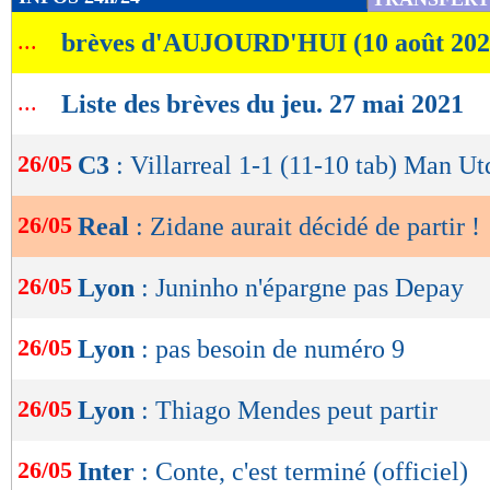
de
...
brèves d'AUJOURD'HUI (10 août 202
lecture
OK
...
Liste des brèves du jeu. 27 mai 2021
26/05
C3
: Villarreal 1-1 (11-10 tab) Man Utd
26/05
Real
: Zidane aurait décidé de partir !
26/05
Lyon
: Juninho n'épargne pas Depay
26/05
Lyon
: pas besoin de numéro 9
26/05
Lyon
: Thiago Mendes peut partir
26/05
Inter
: Conte, c'est terminé (officiel)