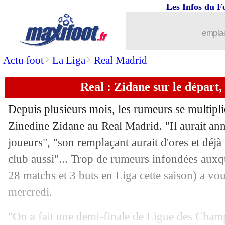
Les Infos du F
26/05
Lyon
: Thiago Mendes peut partir
emplac
26/05
Inter
: Conte, c'est terminé (officiel)
>
>
Actu foot
La Liga
Real Madrid
26/05
Lyon
: Juninho répond à Garcia !
Real : Zidane sur le départ
26/05
C3
: Villarreal-Man Utd, les compos
Depuis plusieurs mois, les rumeurs se multipli
26/05
UEFA
: le Real, le Barça et la Juve ré
Zinedine Zidane au Real Madrid. "Il aurait an
joueurs", "son remplaçant aurait d'ores et déjà
26/05
Milan
: Maldini confirme pour Donn
club aussi"... Trop de rumeurs infondées auxq
28 matchs et 3 buts en Liga cette saison) a vou
26/05
Lens
: l'OM discute avec Fofana
mercredi.
26/05
EdF
: Deschamps évoque le retour d
"On a fait une demi-finale de Ligue des Champi