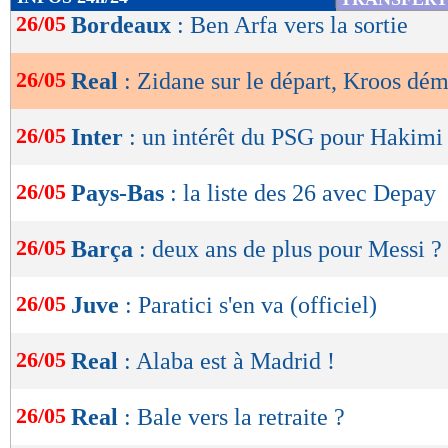
de
26/05
Bordeaux
: Ben Arfa vers la sortie
lecture
26/05
Real
: Zidane sur le départ, Kroos dé
OK
26/05
Inter
: un intérêt du PSG pour Hakimi
26/05
Pays-Bas
: la liste des 26 avec Depay
26/05
Barça
: deux ans de plus pour Messi ?
26/05
Juve
: Paratici s'en va (officiel)
26/05
Real
: Alaba est à Madrid !
26/05
Real
: Bale vers la retraite ?