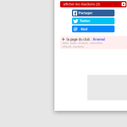
afficher les réactions (3)
Partager
Twitter
Mail
la page du club :
Arsenal
bilan, stats, réultats, calendrier,
effectif, tranferts, ...