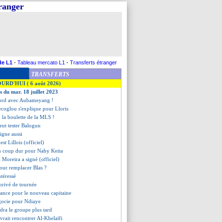
tranger
de L1
-
Tableau mercato L1
-
Transferts étranger
TRANSFERTS
OURD'HUI ( 6 août 2026)
s du mar. 18 juillet 2023
cord avec Aubameyang !
ecoglou s'explique pour Lloris
, la boulette de la MLS !
veut tester Balogun
igne aussi
est Lillois (officiel)
u coup dur pour Naby Keita
i Moreira a signé (officiel)
our remplacer Blas ?
ntéressé
privé de tournée
ndance pour le nouveau capitaine
gocie pour Ndiaye
ndra le groupe plus tard
rait rencontrer Al-Khelaïfi