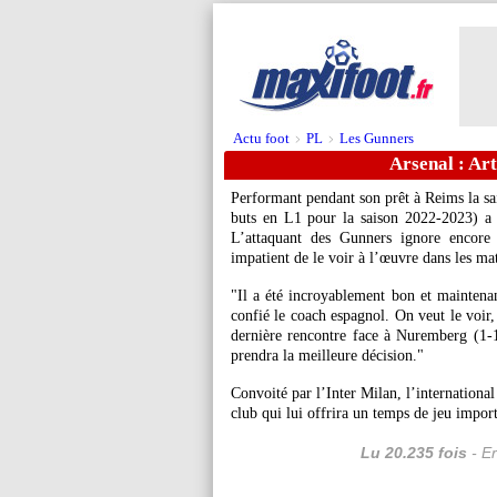
Actu foot
PL
Les Gunners
>
>
Arsenal : Art
Performant pendant son prêt à Reims la sa
buts en L1 pour la saison 2022-2023) a e
L’attaquant des Gunners ignore encore 
impatient de le voir à l’œuvre dans les m
"Il a été incroyablement bon et maintenan
confié le coach espagnol. On veut le voir, 
dernière rencontre face à Nuremberg (1-1 
prendra la meilleure décision."
Convoité par l’Inter Milan, l’internationa
club qui lui offrira un temps de jeu import
Lu 20.235 fois
- Er