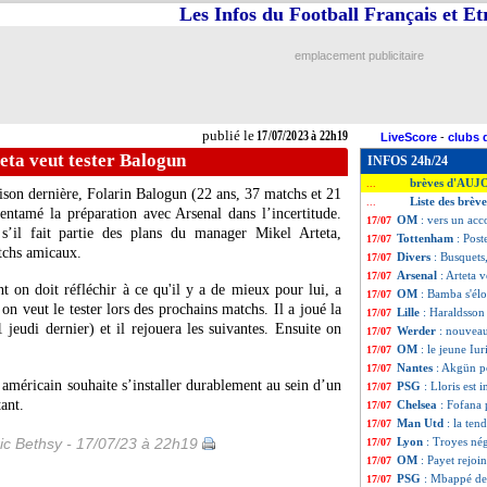
Les Infos du Football Français et E
emplacement publicitaire
publié le
17/07/2023 à 22h19
LiveScore
-
clubs 
eta veut tester Balogun
INFOS 24h/24
brèves d'AUJ
...
ison dernière,
Folarin Balogun
(22 ans, 37 matchs et 21
Liste des brève
...
ntamé la préparation avec Arsenal dans l’incertitude.
OM
: vers un ac
17/07
s’il fait partie des plans du manager Mikel Arteta,
Tottenham
: Post
17/07
atchs amicaux.
Divers
: Busquets
17/07
Arsenal
: Arteta 
17/07
t on doit réfléchir à ce qu'il y a de mieux pour lui, a
OM
: Bamba s'élo
17/07
on veut le tester lors des prochains matchs. Il a joué la
Lille
: Haraldsson 
17/07
jeudi dernier) et il rejouera les suivantes. Ensuite on
Werder
: nouvea
17/07
OM
: le jeune Iur
17/07
Nantes
: Akgün p
17/07
l américain souhaite s’installer durablement au sein d’un
PSG
: Lloris est i
17/07
ant.
Chelsea
: Fofana 
17/07
Man Utd
: la te
17/07
ic Bethsy - 17/07/23 à 22h19
Lyon
: Troyes né
17/07
OM
: Payet rejoi
17/07
PSG
: Mbappé dev
17/07