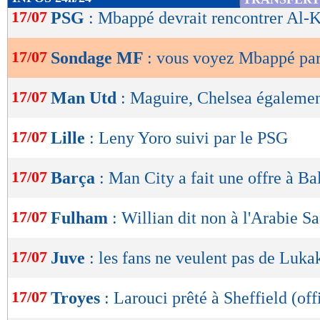
de
17/07
PSG
: Mbappé devrait rencontrer Al-K
lecture
17/07
Sondage MF
: vous voyez Mbappé par
OK
17/07
Man Utd
: Maguire, Chelsea égalemen
17/07
Lille
: Leny Yoro suivi par le PSG
17/07
Barça
: Man City a fait une offre à Ba
17/07
Fulham
: Willian dit non à l'Arabie S
17/07
Juve
: les fans ne veulent pas de Luka
17/07
Troyes
: Larouci prêté à Sheffield (off