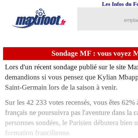
Les Infos du F
...
brèves d'AUJOURD'HUI ( 7 août 202
emplac
...
Liste des brèves du mar. 18 juillet 202
17/07
OM
: vers un accord avec Aubameyan
Sondage MF : vous voyez 
17/07
Tottenham
: Postecoglou s'explique p
Lors d'un récent sondage publié sur le site Ma
17/07
Divers
: Busquets, la boulette de la M
demandions si vous pensez que Kylian Mbappé
Saint-Germain lors de la saison à venir.
17/07
Arsenal
: Arteta veut tester Balogun
Sur les 42 233 votes recensés, vous êtes 62% à
17/07
OM
: Bamba s'éloigne aussi
français ne poursuivra pas l'aventure dans la 
personnes sondées, le Parisien débutera bien u
17/07
Lille
: Haraldsson est Lillois (officiel)
formation francilienne.