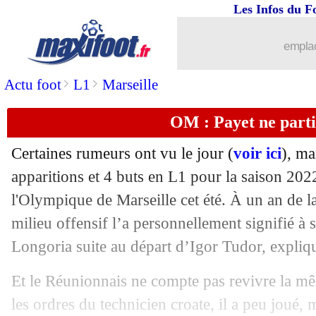
Les Infos du F
17/07
Lille
: Leny Yoro suivi par le PSG
emplac
17/07
Barça
: Man City a fait une offre à Ba
>
>
Actu foot
L1
Marseille
17/07
Fulham
: Willian dit non à l'Arabie S
OM : Payet ne parti
17/07
Juve
: les fans ne veulent pas de Luka
Certaines rumeurs ont vu le jour (
voir ici
), ma
17/07
Troyes
: Larouci prêté à Sheffield (off
apparitions et 4 buts en L1 pour la saison 202
l'Olympique de Marseille cet été. À un an de la
17/07
Sochaux
: Ndiaye signe au Havre (offi
milieu offensif l’a personnellement signifié à 
Longoria suite au départ d’Igor Tudor, expliq
17/07
Porto
: Milan pousse pour Taremi
Et le Réunionnais ne compte pas revivre la mê
17/07
PSG
: Simons inclus dans le deal Kan
les ordres du technicien croate, il a peu joué, 