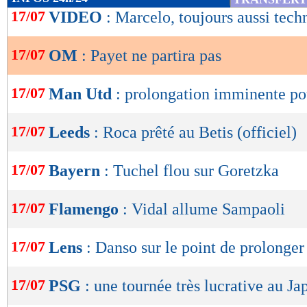
de
17/07
VIDEO
: Marcelo, toujours aussi tech
lecture
17/07
OM
: Payet ne partira pas
OK
17/07
Man Utd
: prolongation imminente po
17/07
Leeds
: Roca prêté au Betis (officiel)
17/07
Bayern
: Tuchel flou sur Goretzka
17/07
Flamengo
: Vidal allume Sampaoli
17/07
Lens
: Danso sur le point de prolonger
17/07
PSG
: une tournée très lucrative au Ja