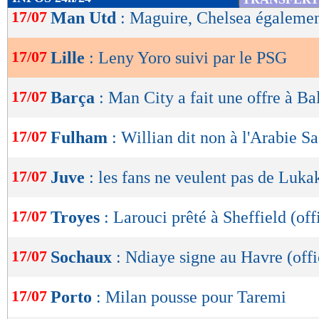
de
17/07
Man Utd
: Maguire, Chelsea égalemen
lecture
17/07
Lille
: Leny Yoro suivi par le PSG
OK
17/07
Barça
: Man City a fait une offre à Ba
17/07
Fulham
: Willian dit non à l'Arabie S
17/07
Juve
: les fans ne veulent pas de Luka
17/07
Troyes
: Larouci prêté à Sheffield (off
17/07
Sochaux
: Ndiaye signe au Havre (offi
17/07
Porto
: Milan pousse pour Taremi