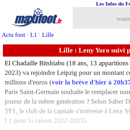
Les Infos du F
17/07
OM
: vers un accord avec Aubameyan
emplac
17/07
Tottenham
: Postecoglou s'explique p
>
>
Actu foot
L1
Lille
17/07
Divers
: Busquets, la boulette de la M
Lille : Leny Yoro suivi 
17/07
Arsenal
: Arteta veut tester Balogun
El Chadaille
Bitshiabu
(18 ans, 13 apparitions
17/07
OM
: Bamba s'éloigne aussi
2023) va rejoindre Leipzig pour un montant c
millions d'euros (
voir la brève d'hier à 20h3
17/07
Lille
: Haraldsson est Lillois (officiel)
Paris Saint-Germain souhaite le remplacer n
joueur de la même génération ? Selon Saber De
17/07
Werder
: nouveau coup dur pour Naby
TF1, le club de la capitale s'intéresse à Leny
Y
L1 pour la saison 2022-2023).
17/07
OM
: le jeune Iuri Moreira a signé (off