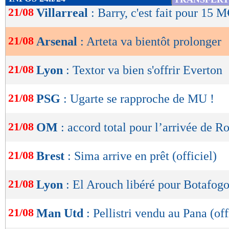
de
21/08
Villarreal
: Barry, c'est fait pour 15 M
lecture
21/08
Arsenal
: Arteta va bientôt prolonger
OK
21/08
Lyon
: Textor va bien s'offrir Everton
21/08
PSG
: Ugarte se rapproche de MU !
21/08
OM
: accord total pour l’arrivée de R
21/08
Brest
: Sima arrive en prêt (officiel)
21/08
Lyon
: El Arouch libéré pour Botafogo 
21/08
Man Utd
: Pellistri vendu au Pana (off