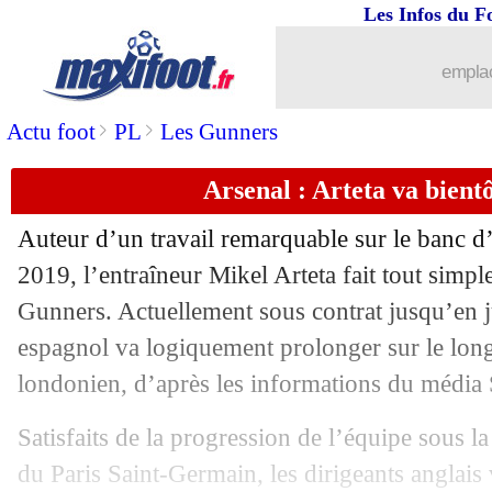
Les Infos du F
21/08
ASSE
: Strasbourg va chiper Nanasi !
emplac
21/08
PSG
: l'exigence d'Enrique pour les re
>
>
Actu foot
PL
Les Gunners
21/08
Gérone
: Lopez revient sur son dépar
Arsenal : Arteta va bient
21/08
Lyon
: les détails du prêt d'Amin Sarr
Auteur d’un travail remarquable sur le banc 
21/08
TFC
: Costa finalement vers Villarrea
2019, l’entraîneur Mikel Arteta fait tout simp
Gunners. Actuellement sous contrat jusqu’en j
21/08
PSG
: aucun attaquant supplémentaire
espagnol va logiquement prolonger sur le long
londonien, d’après les informations du média 
21/08
Lyon
: Cherki a déjà dit non à Fulham 
Satisfaits de la progression de l’équipe sous la
21/08
Chelsea
: son futur, la préférence de S
du Paris Saint-Germain, les dirigeants anglais