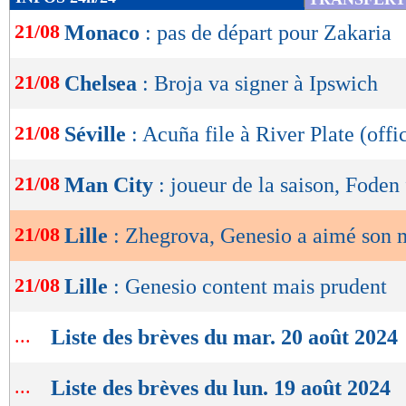
de
21/08
Monaco
: pas de départ pour Zakaria
lecture
OK
21/08
Chelsea
: Broja va signer à Ipswich
21/08
Séville
: Acuña file à River Plate (offic
21/08
Man City
: joueur de la saison, Foden 
21/08
Lille
: Zhegrova, Genesio a aimé son 
21/08
Lille
: Genesio content mais prudent
...
Liste des brèves du mar. 20 août 2024
...
Liste des brèves du lun. 19 août 2024