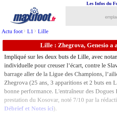
Les Infos du F
21/08
Atletico
: João Félix file à Chelsea (of
emplac
21/08
Liverpool
: départ libre pour Salah ?
>
>
Actu foot
L1
Lille
21/08
Brest
: Locko blessé, Kurzawa dans le
Lille : Zhegrova, Genesio a
21/08
Juve
: Rugani prêté à l'Ajax (officiel)
Impliqué sur les deux buts de Lille, avec not
individuelle pour creuser l’écart, contre le Sl
21/08
Nantes
: Lafont vers l'Ajax
barrage aller de la Ligue des Champions, l’a
21/08
Zhegrova
(25 ans, 3 apparitions et 2 buts en L
Barça
: Vitor Roque bientôt prêté au B
bonne performance. L'entraîneur des Dogues 
21/08
PSG
: Kimpembe après la trêve intern
prestation du Kosovar, noté 7/10 par la rédact
Débrief et Notes ici
).
21/08
Grenoble
: Maubleu signe à l'ASSE (of