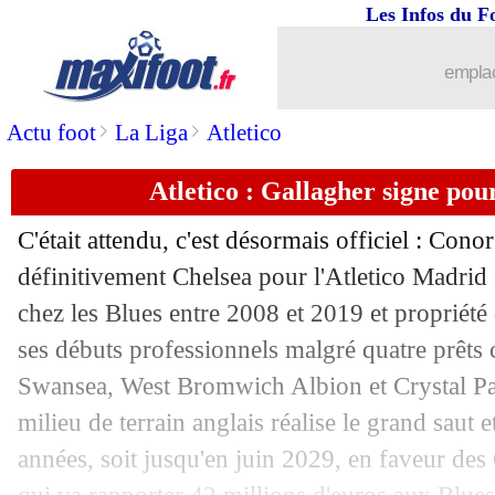
Les Infos du F
21/08
Liverpool
: Gerrard, le meilleur pour 
emplac
21/08
Barça
: Chiesa prêt à un effort pour si
>
>
Actu foot
La Liga
Atletico
21/08
Man Utd
: Ten Hag a changé d'avis s
Atletico : Gallagher signe pour
21/08
Auxerre
: Hoever débarque en prêt (of
C'était attendu, c'est désormais officiel : Cono
21/08
Aston Villa
: 2 ans de plus pour Martin
définitivement Chelsea pour l'Atletico Madrid
chez les Blues entre 2008 et 2019 et propriét
21/08
Naples
: David Neres signe pour 30 M€
ses débuts professionnels malgré quatre prêts 
Swansea, West Bromwich Albion et Crystal Pa
21/08
Allemagne
: Neuer dit stop (officiel)
milieu de terrain anglais réalise le grand saut 
années, soit jusqu'en juin 2029, en faveur des
21/08
PSG
: Danilo finalement vers l'Arabie