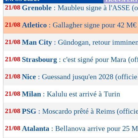
de
21/08
Grenoble
: Maubleu signe à l'ASSE (of
lecture
21/08
Atletico
: Gallagher signe pour 42 M€ 
OK
21/08
Man City
: Gündogan, retour imminen
21/08
Strasbourg
: c'est signé pour Mara (off
21/08
Nice
: Guessand jusqu'en 2028 (officie
21/08
Milan
: Kalulu est arrivé à Turin
21/08
PSG
: Moscardo prêté à Reims (officie
21/08
Atalanta
: Bellanova arrive pour 25 