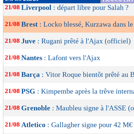
de
21/08
Liverpool
: départ libre pour Salah ?
lecture
21/08
Brest
: Locko blessé, Kurzawa dans le
OK
21/08
Juve
: Rugani prêté à l'Ajax (officiel)
21/08
Nantes
: Lafont vers l'Ajax
21/08
Barça
: Vitor Roque bientôt prêté au B
21/08
PSG
: Kimpembe après la trêve intern
21/08
Grenoble
: Maubleu signe à l'ASSE (of
21/08
Atletico
: Gallagher signe pour 42 M€ 