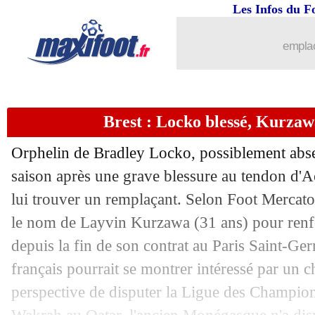
Les Infos du F
21/08
Lyon
: El Arouch libéré pour Botafogo 
emplac
21/08
Man Utd
: Pellistri vendu au Pana (off
21/08
Côme
: Fabregas va chiper un espoir 
Brest : Locko blessé, Kurzaw
21/08
Wolfsbourg
: Lacroix, Palace passe à 
Orphelin de Bradley Locko, possiblement abse
21/08
Barça
: Christensen poussé vers la sort
saison après une grave blessure au tendon d'Ac
lui trouver un remplaçant. Selon Foot Mercato,
21/08
Man City
: après Gündogan, Furuhash
le nom de Layvin Kurzawa (31 ans) pour renfor
depuis la fin de son contrat au Paris Saint-Ger
21/08
Liverpool
: Gerrard, le meilleur pour 
français pourrait se montrer intéressé par un 
perspective de disputer la Ligue des Champion
21/08
Barça
: Chiesa prêt à un effort pour si