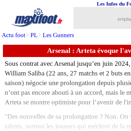
Les Infos du F
06/05
Ang.
: Man City creuse l'écart !
emplac
06/05
All.
: la belle opération du RB Leipzig
>
>
Actu foot
PL
Les Gunners
06/05
Rennes
: Terrier donne des nouvelles
Arsenal : Arteta évoque l'av
06/05
Chelsea
: Lampard rassure Badiashile
Sous contrat avec Arsenal jusqu’en juin 2024, 
06/05
L2
: Bordeaux ne lâche rien
William Saliba
(22 ans, 27 matchs et 2 buts en
saison) négocie une prolongation depuis plusi
06/05
Ita.
: le Milan AC domine la Lazio !
n’ont pas encore abouti à un accord, mais le
Arteta se montre optimiste pour l’avenir de l'in
06/05
Ita.
: le Genoa de retour en Serie A
"Des nouvelles de sa prolongation ? Non. On 
06/05
ASSE
: une révélation de National cib
talents, surtout les joueurs qui méritent de la 