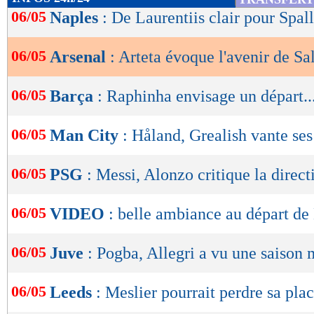
de
06/05
Naples
: De Laurentiis clair pour Spall
lecture
06/05
Arsenal
: Arteta évoque l'avenir de Sa
OK
06/05
Barça
: Raphinha envisage un départ..
06/05
Man City
: Håland, Grealish vante ses
06/05
PSG
: Messi, Alonzo critique la direct
06/05
VIDEO
: belle ambiance au départ de
06/05
Juve
: Pogba, Allegri a vu une saison
06/05
Leeds
: Meslier pourrait perdre sa pla