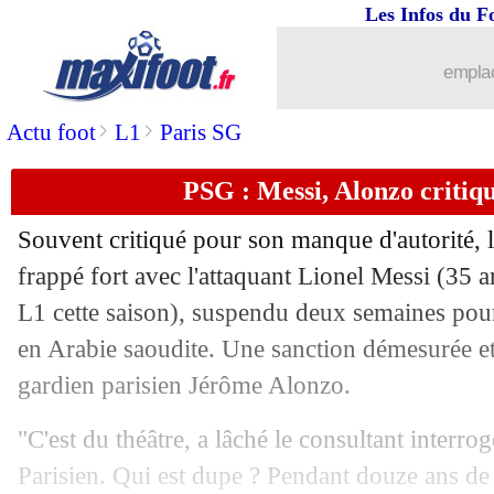
Les Infos du F
06/05
Chelsea
: Lampard rassure Badiashile
emplac
06/05
L2
: Bordeaux ne lâche rien
>
>
Actu foot
L1
Paris SG
06/05
Ita.
: le Milan AC domine la Lazio !
PSG : Messi, Alonzo critiqu
06/05
Ita.
: le Genoa de retour en Serie A
Souvent critiqué pour son manque d'autorité, 
06/05
ASSE
: une révélation de National cib
frappé fort avec l'attaquant
Lionel Messi
(35 an
L1 cette saison), suspendu deux semaines pou
06/05
L1
: Nice-Rennes, les compos
en Arabie saoudite. Une sanction démesurée et 
gardien parisien Jérôme Alonzo.
06/05
VIDEO
: la chevauchée de Théo Hern
"C'est du théâtre, a lâché le consultant interro
06/05
PSG
: Sanches de retour dans le group
Parisien. Qui est dupe ? Pendant douze ans de 