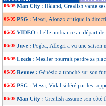
de
06/05
Man City
: Håland, Grealish vante ses
lecture
06/05
PSG
: Messi, Alonzo critique la direct
OK
06/05
VIDEO
: belle ambiance au départ de
06/05
Juve
: Pogba, Allegri a vu une saison
06/05
Leeds
: Meslier pourrait perdre sa pla
06/05
Rennes
: Génésio a tranché sur son fut
06/05
PSG
: Messi, Vidal sidéré par les supp
06/05
Man City
: Grealish assume son côté f