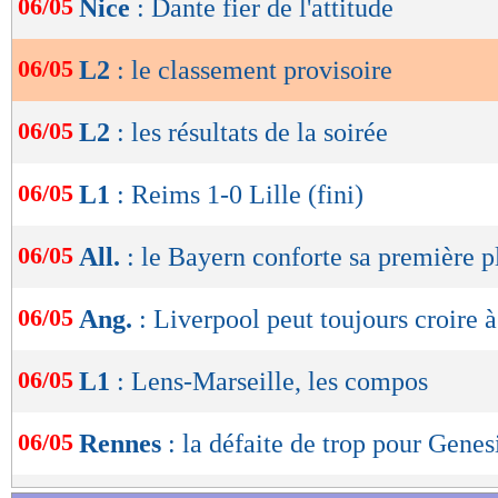
06/05
Nice
: Dante fier de l'attitude
de
lecture
06/05
L2
: le classement provisoire
OK
06/05
L2
: les résultats de la soirée
06/05
L1
: Reims 1-0 Lille (fini)
06/05
All.
: le Bayern conforte sa première p
06/05
Ang.
: Liverpool peut toujours croire 
06/05
L1
: Lens-Marseille, les compos
Lu 12.743 fois
- Romain Lantheaume
06/05
Rennes
: la défaite de trop pour Genes