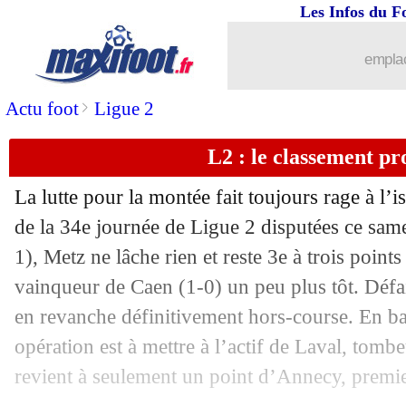
Les Infos du F
emplac
>
Actu foot
Ligue 2
L2 : le classement pr
La lutte pour la montée fait toujours rage à l’i
de la 34e journée de Ligue 2 disputées ce sam
1), Metz ne lâche rien et reste 3e à trois point
Pos
Equipe
Pts
J
G
N
P
Bp
Bc
Di
vainqueur de Caen (1-0) un peu plus tôt. Défai
1
Le Havre
68
33
18
14
1
43
15
+
...
brèves d'AUJOURD'HUI ( 8 août 202
en revanche définitivement hors-course. En ba
2
Bordeaux
65
34
19
8
7
48
26
+
3
Metz
62
34
17
11
6
55
30
+
opération est à mettre à l’actif de Laval, tombe
...
Liste des brèves du dim. 7 mai 2023
4
Bastia
53
34
15
8
11
41
38
+
revient à seulement un point d’Annecy, premie
5
Sochaux
52
34
15
7
12
52
34
+
6
Caen
52
34
14
10
10
43
37
+