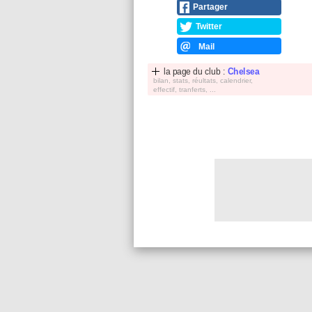
Partager
Twitter
Mail
la page du club :
Chelsea
bilan, stats, réultats, calendrier,
effectif, tranferts, ...