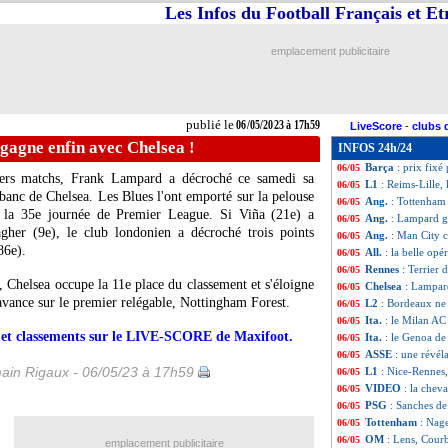
Les Infos du Football Français et E
L1
: Reims 1-0 Lil
06/05
All.
: le Bayern c
06/05
Ang.
: Liverpool 
06/05
emplacement publicitaire
L1
: Lens-Marseil
06/05
Rennes
: la défai
06/05
Ita.
: l'Inter s'im
06/05
Lyon
: Caqueret s
06/05
publié le
06/05/2023 à 17h59
LiveScore
-
clubs 
PSG
: Verratti s'
06/05
gagne enfin avec Chelsea !
INFOS 24h/24
L1
: Nice 2-1 Ren
06/05
Barça
: prix fixé
06/05
miers matchs, Frank Lampard a décroché ce samedi sa
L1
: Reims-Lille,
06/05
 banc de Chelsea. Les Blues l'ont emporté sur la pelouse
Ang.
: Tottenham
06/05
 la 35e journée de Premier League. Si Viña (21e) a
Ang.
: Lampard g
06/05
gher (9e), le club londonien a décroché trois points
Ang.
: Man City cr
06/05
86e).
All.
: la belle op
06/05
Rennes
: Terrier
06/05
 Chelsea occupe la 11e place du classement et s'éloigne
Chelsea
: Lampard
06/05
avance sur le premier relégable, Nottingham Forest.
L2
: Bordeaux ne 
06/05
Ita.
: le Milan AC
06/05
rs et classements sur le LIVE-SCORE de Maxifoot.
Ita.
: le Genoa de
06/05
ASSE
: une révél
06/05
ain Rigaux - 06/05/23 à 17h59
L1
: Nice-Rennes
06/05
VIDEO
: la che
06/05
PSG
: Sanches de
06/05
Tottenham
: Nag
06/05
OM
: Lens, Cour
06/05
emplacement publicitaire