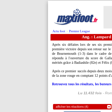
Actu foot
Premier League
>
Ang. : Lampard 
Après six défaites lors de ses six pre
première victoire depuis son retour sur le
de Bournemouth (1-3) dans le cadre de
répondu à l'ouverture du score de Galla
mérités grâce à Badiashile (82e) et Félix (
Après ce premier succès depuis deux mois,
de la zone rouge en comptant 12 points d'
Retrouvez tous les résultats, les buteu
Lu 11.432 fois
- Rom
afficher les réactions (4)