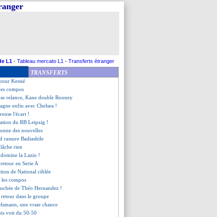
tranger
le (fini)
onforte sa première place
peut toujours croire à la LdC
le, les compos
te de trop pour Genesio
pose chez la Roma !
uivi par trois cadors anglais
de L1
-
Tableau mercato L1
-
Transferts étranger
interroge sur son avenir !
TRANSFERTS
nes (fini)
 pour Kessié
 les compos
 se relance, Kane double Rooney
agne enfin avec Chelsea !
euse l'écart !
ération du RB Leipzig !
 donne des nouvelles
 rassure Badiashile
lâche rien
 domine la Lazio !
 retour en Serie A
ation de National ciblée
, les compos
vauchée de Théo Hernandez !
 retour dans le groupe
elsmann, une vraie chance
bis voit du 50-50