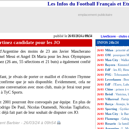
Nice
: Atal se liv
26/03
Les Infos du Football Français et E
Naples
: Osimhen
26/03
Pays-Bas
: objec
26/03
emplacement publicitaire
Portugal
: Mouri
26/03
Bologne
: Motta 
26/03
Bayern
: une alt
26/03
EdF
: Lizarazu j
26/03
publié le
26/03/2024 à 09h54
Maroc
: El Aynao
26/03
LiveScore
-
clubs 
CdM 2026
: Coré
26/03
rtinez candidate pour les JO
INFOS 24h/24
Inter
: accusé de 
26/03
Milan
: priorité 
26/03
 d'Argentine des moins de 23 ans Javier Mascherano
OM
: pourquoi M
26/03
ionel Messi et Angel Di Maria pour les Jeux Olympiques
Man City
: Walke
26/03
nez (26 ans, 55 sélections et 21 buts) a également confié
Bayern
: Kimmich
26/03
EdF
: les JO, Hen
26/03
PSG
: Tchouamén
26/03
fant, je rêvais de porter ce maillot et d'écouter l'hymne
Leverkusen
: Bon
26/03
 confirme que je suis disponible. Évidemment, cela ne
EdF
: l'Euro, La
26/03
une conversation avec mon club, mais je ferai tout pour
Chine
: prison à 
26/03
n à TyC Sports.
Brésil
: Vinicius,
26/03
Villarreal
: Parej
26/03
nt 2001 pourront être convoqués par équipe. En plus de
Barça
: Araujo, l
26/03
odrigo De Paul, Nicolas Otamendi, Nicolas Tagliafico,
Sporting
: Gyöker
26/03
déjà fait part de leur souhait de disputer ces JO.
Man City
: le Ba
26/03
Flamengo
: Gabig
26/03
nt Barbier - 26/03/24 à 09h54
Rosario
: la fam
26/03
Argentine
: L. M
26/03