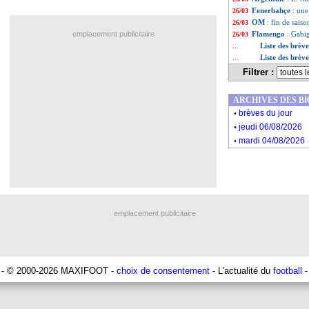
Fenerbahçe
: une
26/03
OM
: fin de sais
26/03
emplacement publicitaire
Flamengo
: Gabi
26/03
Liste des brèv
...
Liste des brèv
...
Filtrer :
ARCHIVES DES B
.
brèves du jour
.
jeudi 06/08/2026
.
mardi 04/08/2026
emplacement publicitaire
- © 2000-2026 MAXIFOOT -
choix de consentement
- L'actualité du
football
-