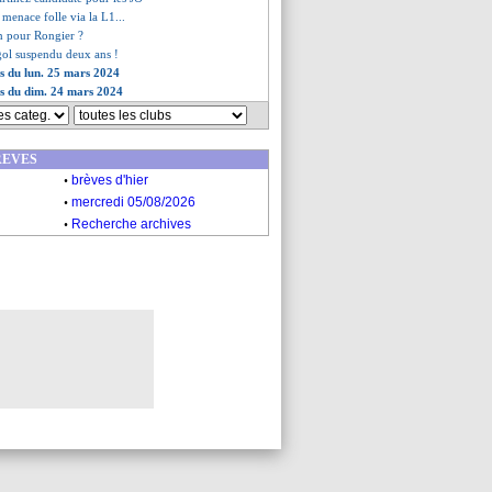
 menace folle via la L1...
on pour Rongier ?
gol suspendu deux ans !
es du lun. 25 mars 2024
es du dim. 24 mars 2024
REVES
.
brèves d'hier
.
mercredi 05/08/2026
.
Recherche archives