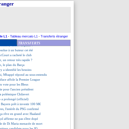
re sur son départ
tranger
 rêve du PSG !
tif Euro pour Dallinga
nho a snobé 2 fois la Seleção
répond pour son avenir
ernative à Théo Hernandez
uge Griezmann indispensable
ui, Regragui perd patience
de L1
-
Tableau mercato L1
-
Transferts étranger
e du Sud et Chine font le job
TRANSFERTS
racisme, Acerbi acquitté !
absolue à un buteur cet été
cCourt a racheté le club
r, un retour très rapide ?
, le plan du Barça
ry a identifié les besoins
i, Mbappé répond au sous-entendu
iface affole la Premier League
hm vote pour les Bleus
vie pour l'ancien président
 la polémique Chilavert
o a prolongé (officiel)
e Bayern prêt à investir 100 M€
es, l'intérêt du PSG confirmé
rça rêve en grand avec Haaland
ol affirme ne pas s'être dopé
ille de Di Maria menacée de mort
artinez candidate pour les JO