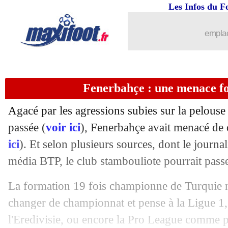
Les Infos du F
26/03
CdM 2026
: Corée du Sud et Chine fon
emplac
26/03
Inter
: accusé de racisme, Acerbi acqui
26/03
Milan
: priorité absolue à un buteur ce
Fenerbahçe : une menace foll
26/03
OM
: pourquoi McCourt a racheté le 
Agacé par les agressions subies sur la pelous
26/03
Man City
: Walker, un retour très rapi
passée (
voir ici
), Fenerbahçe avait menacé de q
ici
). Et selon plusieurs sources, dont le journa
26/03
Bayern
: Kimmich, le plan du Barça
média BTP, le club stambouliote pourrait passer
26/03
EdF
: les JO, Henry a identifié les bes
La formation 19 fois championne de Turquie ne
changer de championnat et pense à la Ligue 1, 
26/03
PSG
: Tchouaméni, Mbappé répond au
l'Eredivisie, ou encore la Pro League comme p