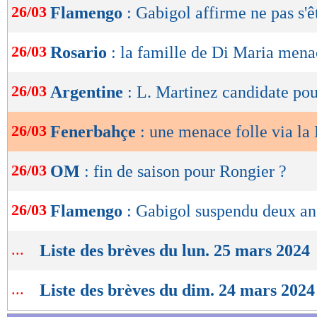
26/03
Flamengo
: Gabigol affirme ne pas s'ê
de
lecture
26/03
Rosario
: la famille de Di Maria men
OK
26/03
Argentine
: L. Martinez candidate pou
26/03
Fenerbahçe
: une menace folle via la 
26/03
OM
: fin de saison pour Rongier ?
26/03
Flamengo
: Gabigol suspendu deux an
...
Liste des brèves du lun. 25 mars 2024
...
Liste des brèves du dim. 24 mars 2024