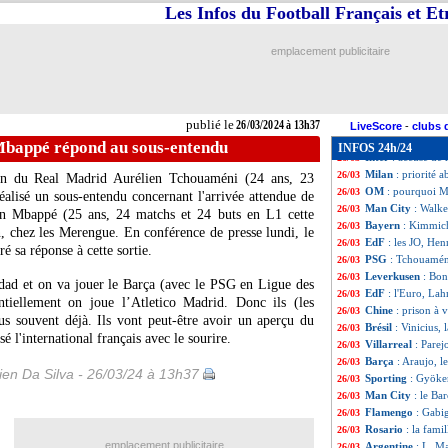
Nice
: Atal se liv
26/03
Les Infos du Football Français et E
Naples
: Osimhen
26/03
Pays-Bas
: objec
26/03
emplacement publicitaire
Portugal
: Mouri
26/03
Bologne
: Motta 
26/03
Bayern
: une alt
26/03
EdF
: Lizarazu j
26/03
publié le
26/03/2024 à 13h37
Maroc
: El Aynao
26/03
LiveScore
-
clubs 
CdM 2026
: Coré
26/03
Mbappé répond au sous-entendu
INFOS 24h/24
Inter
: accusé de 
26/03
Milan
: priorité 
26/03
ain du Real Madrid Aurélien
Tchouaméni
(24 ans, 23
OM
: pourquoi M
26/03
éalisé un sous-entendu concernant l'arrivée attendue de
Man City
: Walke
26/03
an
Mbappé
(25 ans, 24 matchs et 24 buts en L1 cette
Bayern
: Kimmich
26/03
n, chez les Merengue. En conférence de presse lundi, le
EdF
: les JO, Hen
26/03
é sa réponse à cette sortie.
PSG
: Tchouamén
26/03
Leverkusen
: Bon
26/03
iedad et on va jouer le Barça (avec le PSG en Ligue des
EdF
: l'Euro, La
26/03
ntiellement on joue l’Atletico Madrid. Donc ils (les
Chine
: prison à 
26/03
s souvent déjà. Ils vont peut-être avoir un aperçu du
Brésil
: Vinicius,
26/03
ssé l'international français avec le sourire.
Villarreal
: Parej
26/03
Barça
: Araujo, l
26/03
en Da Silva - 26/03/24 à 13h37
Sporting
: Gyöker
26/03
Man City
: le Ba
26/03
Flamengo
: Gabig
26/03
Rosario
: la fam
26/03
emplacement publicitaire
Argentine
: L. M
26/03