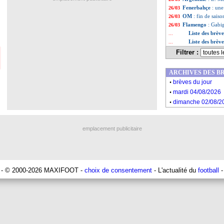
Fenerbahçe
: une
26/03
OM
: fin de sais
26/03
Flamengo
: Gabi
26/03
Liste des brèv
...
Liste des brèv
...
Filtrer :
ARCHIVES DES B
.
brèves du jour
.
mardi 04/08/2026
.
dimanche 02/08/2
emplacement publicitaire
- © 2000-2026 MAXIFOOT -
choix de consentement
- L'actualité du
football
-