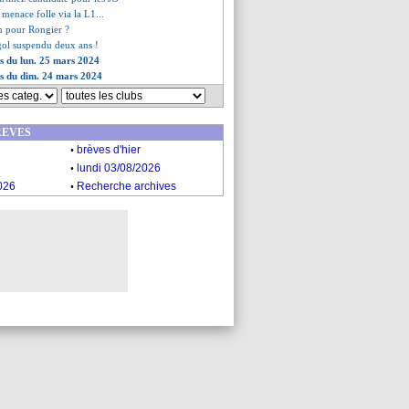
 menace folle via la L1...
on pour Rongier ?
gol suspendu deux ans !
es du lun. 25 mars 2024
es du dim. 24 mars 2024
REVES
.
brèves d'hier
.
lundi 03/08/2026
.
026
Recherche archives