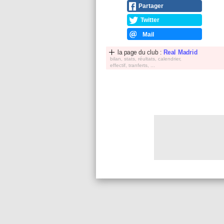
Partager
Twitter
Mail
la page du club :
Real Madrid
bilan, stats, réultats, calendrier,
effectif, tranferts, ...