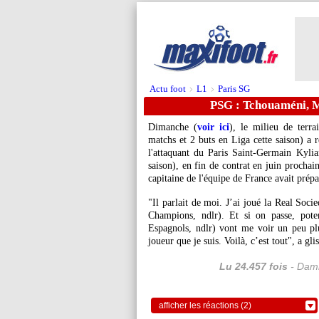
Actu foot
L1
Paris SG
>
>
PSG : Tchouaméni, 
Dimanche (
voir ici
), le milieu de terr
matchs et 2 buts en Liga cette saison) a r
l'attaquant du Paris Saint-Germain Kyli
saison), en fin de contrat en juin prochai
capitaine de l'équipe de France avait prépar
"Il parlait de moi. J’ai joué la Real Soc
Champions, ndlr). Et si on passe, pote
Espagnols, ndlr) vont me voir un peu plu
joueur que je suis. Voilà, c’est tout", a gli
Lu 24.457 fois
- Dami
afficher les réactions (2)