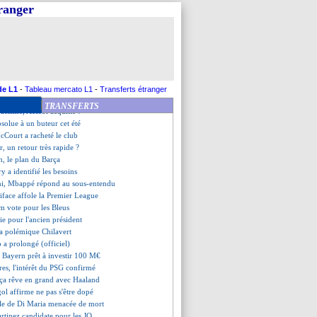
re sur son départ
tranger
 rêve du PSG !
tif Euro pour Dallinga
nho a snobé 2 fois la Seleção
répond pour son avenir
ernative à Théo Hernandez
uge Griezmann indispensable
ui, Regragui perd patience
de L1
-
Tableau mercato L1
-
Transferts étranger
e du Sud et Chine font le job
TRANSFERTS
racisme, Acerbi acquitté !
absolue à un buteur cet été
cCourt a racheté le club
r, un retour très rapide ?
, le plan du Barça
ry a identifié les besoins
i, Mbappé répond au sous-entendu
iface affole la Premier League
hm vote pour les Bleus
vie pour l'ancien président
 la polémique Chilavert
o a prolongé (officiel)
e Bayern prêt à investir 100 M€
es, l'intérêt du PSG confirmé
rça rêve en grand avec Haaland
ol affirme ne pas s'être dopé
ille de Di Maria menacée de mort
artinez candidate pour les JO