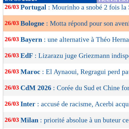
de
26/03
Portugal
: Mourinho a snobé 2 fois la
lecture
26/03
Bologne
: Motta répond pour son aven
OK
26/03
Bayern
: une alternative à Théo Hern
26/03
EdF
: Lizarazu juge Griezmann indisp
26/03
Maroc
: El Aynaoui, Regragui perd pa
26/03
CdM 2026
: Corée du Sud et Chine fon
26/03
Inter
: accusé de racisme, Acerbi acqui
26/03
Milan
: priorité absolue à un buteur ce