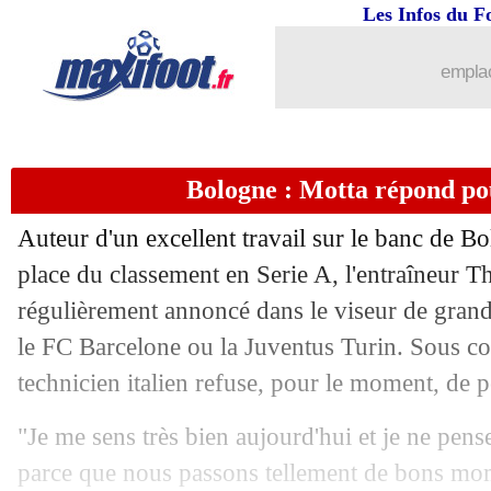
Les Infos du F
26/03
OM
: Di Meco ne croit pas Sampaoli
emplac
26/03
Real
: Mbappé, Moh. Sissoko reprend 
26/03
Arabie saoudite
: Mourinho ne dit pas
Bologne : Motta répond po
26/03
EdF
: Clauss blessé à la cuisse
Auteur d'un excellent travail sur le banc de Bo
26/03
Milan
: Giroud au LAFC, ça avance...
place du classement en Serie A, l'entraîneur T
régulièrement annoncé dans le viseur de gra
26/03
Euro
: la Géorgie se qualifie aux penal
le FC Barcelone ou la Juventus Turin. Sous con
technicien italien refuse, pour le moment, de p
26/03
VIDEO
: la bronca du Vélodrome pou
"Je me sens très bien aujourd'hui et je ne pen
26/03
Inter
: Acerbi, le communiqué cash d
parce que nous passons tellement de bons mom