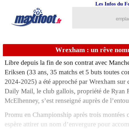
Les Infos du F
emplac
...
brèves d'AUJOURD'HUI (10 août 202
Wrexham : un rêve nom
...
Liste des brèves du sam. 26 juillet 202
Libre depuis la fin de son contrat avec Manche
25/07
Nantes
: vers une vente record avec Z
Eriksen
(33 ans, 35 matchs et 5 buts toutes co
2024-2025) a été approché par Wrexham sur ce
25/07
Man Utd
: Ruben Amorim flexible pou
Daily Mail, le club gallois, propriété de Ryan
25/07
TFC
: le Torino avance pour Aboukhla
McElhenney, s’est renseigné auprès de l’entou
Promu en Championship après trois montées 
25/07
Barça
: Pau Victor à Braga pour 15 M€
espère attirer un nom d’envergure pour accom