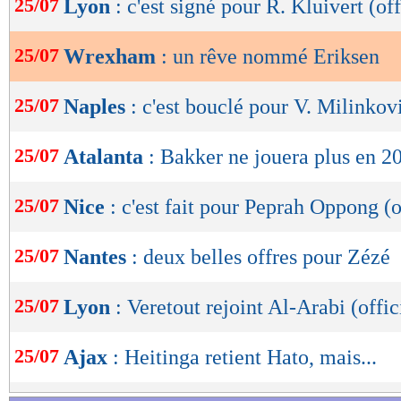
25/07
Lyon
: c'est signé pour R. Kluivert (off
de
lecture
25/07
Wrexham
: un rêve nommé Eriksen
OK
25/07
Naples
: c'est bouclé pour V. Milinkov
25/07
Atalanta
: Bakker ne jouera plus en 2
25/07
Nice
: c'est fait pour Peprah Oppong (o
25/07
Nantes
: deux belles offres pour Zézé
25/07
Lyon
: Veretout rejoint Al-Arabi (offic
25/07
Ajax
: Heitinga retient Hato, mais...