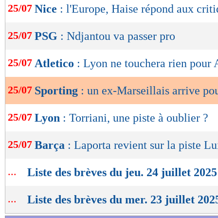
25/07
Nice
: l'Europe, Haise répond aux crit
de
lecture
25/07
PSG
: Ndjantou va passer pro
OK
25/07
Atletico
: Lyon ne touchera rien pour
25/07
Sporting
: un ex-Marseillais arrive p
25/07
Lyon
: Torriani, une piste à oublier ?
25/07
Barça
: Laporta revient sur la piste L
...
Liste des brèves du jeu. 24 juillet 2025
...
Liste des brèves du mer. 23 juillet 202