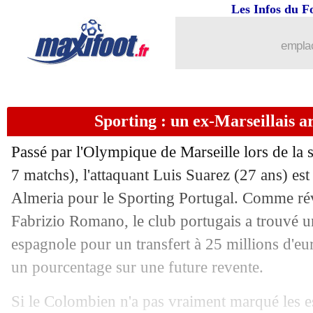
Les Infos du F
25/07
Lorient
: Bingourou Kamara a signé (o
emplac
25/07
Man Utd
: Garnacho a une priorité
25/07
OM
: Leeds propose plus de 30 M€ po
Sporting : un ex-Marseillais 
25/07
Newcastle
: Isak, les joueurs sous tens
Passé par l'Olympique de Marseille lors de la
25/07
Strasbourg
: accord pour Panichelli
7 matchs), l'attaquant Luis Suarez (27 ans) est 
Almeria pour le Sporting Portugal. Comme révé
25/07
Arsenal
: Gyökeres choisit le numéro
Fabrizio Romano, le club portugais a trouvé u
espagnole pour un transfert à 25 millions d'e
25/07
Roma
: Wesley arrive pour 30 M€
un pourcentage sur une future revente.
25/07
Man City
: Trafford va bien faire son 
Si le Colombien n'a pas vraiment marqué les es