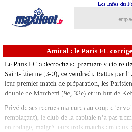
Les Infos du F
emplac
Amical : le Paris FC corrig
Le Paris FC a décroché sa première victoire de
Saint-Étienne (3-0), ce vendredi. Battus par l’
leur premier match de préparation, les Parisien
doublé de Marchetti (9e, 33e) et un but de Ke
Privé de ses recrues majeures au coup d’envo
remplaçant), le club de la capitale n’a pas tre
en rodage, malgré leurs trois matchs amicaux d