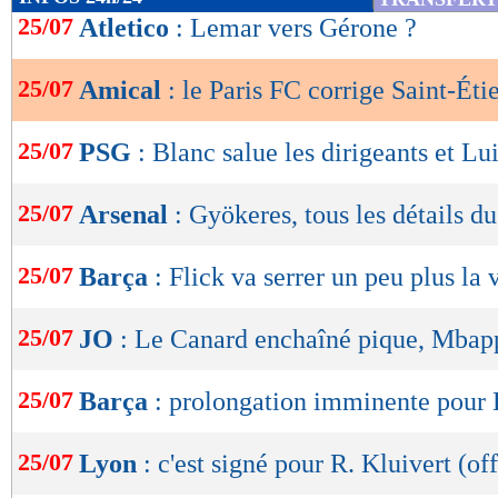
de
25/07
Atletico
: Lemar vers Gérone ?
lecture
25/07
Amical
: le Paris FC corrige Saint-Éti
OK
25/07
PSG
: Blanc salue les dirigeants et Lu
25/07
Arsenal
: Gyökeres, tous les détails du
25/07
Barça
: Flick va serrer un peu plus la 
25/07
JO
: Le Canard enchaîné pique, Mbap
25/07
Barça
: prolongation imminente pour
25/07
Lyon
: c'est signé pour R. Kluivert (off