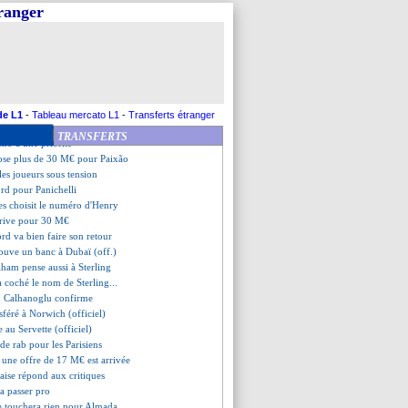
yu Kwon a signé (officiel)
tranger
ble Koyalipou
 de Maçon au Servette annulé ?
e fermée pour Wissa ?
 Lino va rapporter 25 M€
art pour Fran Garcia
 offre turque pour Ferri
 Sports dézingue la LFP !
de L1
-
Tableau mercato L1
-
Transferts étranger
ou Kamara a signé (officiel)
TRANSFERTS
cho a une priorité
ose plus de 30 M€ pour Paixão
 les joueurs sous tension
ord pour Panichelli
es choisit le numéro d'Henry
rrive pour 30 M€
ord va bien faire son retour
trouve un banc à Dubaï (off.)
Fulham pense aussi à Sterling
a coché le nom de Sterling...
r, Calhanoglu confirme
nsféré à Norwich (officiel)
 au Servette (officiel)
 de rab pour les Parisiens
 une offre de 17 M€ est arrivée
Haise répond aux critiques
a passer pro
e touchera rien pour Almada