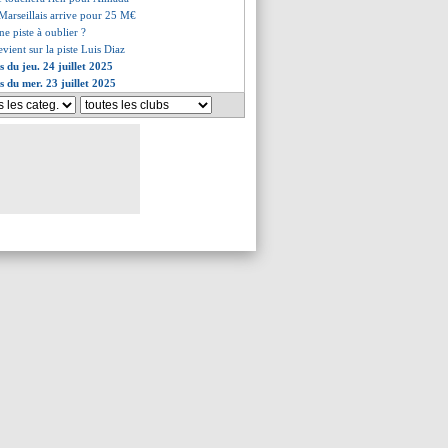
Marseillais arrive pour 25 M€
ne piste à oublier ?
evient sur la piste Luis Diaz
s du jeu. 24 juillet 2025
s du mer. 23 juillet 2025