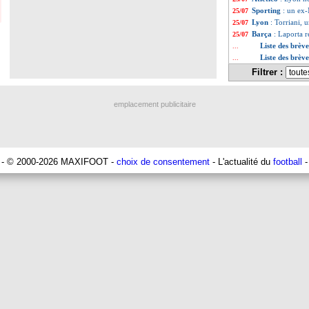
Sporting
: un ex-
25/07
Lyon
: Torriani, u
25/07
Barça
: Laporta r
25/07
Liste des brève
...
Liste des brève
...
Filtrer :
emplacement publicitaire
- © 2000-2026 MAXIFOOT -
choix de consentement
- L'actualité du
football
-