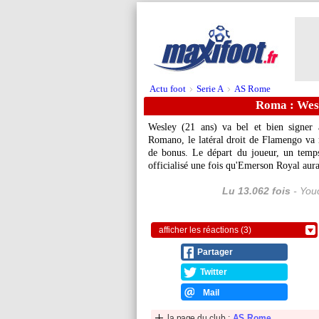
Actu foot
Serie A
AS Rome
>
>
Roma : Wes
Wesley (21 ans) va bel et bien signer 
Romano, le latéral droit de Flamengo va 
de bonus. Le départ du joueur, un temps 
officialisé une fois qu'Emerson Royal aura 
Lu 13.062 fois
- Youc
afficher les réactions (3)
Partager
Twitter
Mail
la page du club :
AS Rome