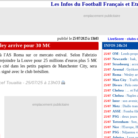
Nantes
: Hyeok-k
25/07
Les Infos du Football Français et E
Lens
: Levante ci
25/07
ASSE
: le départ
25/07
emplacement publicitaire
Brentford
: port
25/07
Atletico
: Samuel
25/07
Real
: pas de dép
25/07
Montpellier
: une
25/07
publié le
25/07/2025 à 13h03
Droits TV
: beIN
25/07
LiveScore
-
clubs 
Lorient
: Bingour
25/07
ley arrive pour 30 M€
INFOS 24h/24
Man Utd
: Garna
25/07
OM
: Leeds prop
25/07
à l'AS Roma sur ce mercato estival. Selon Fabrizio
Newcastle
: Isak,
25/07
rejoindre la Louve pour 25 millions d'euros plus 5 M€
Strasbourg
: acc
25/07
cité dans les petits papiers de Manchester City, sera
Arsenal
: Gyöker
25/07
signé avec le club brésilien.
Roma
: Wesley a
25/07
Man City
: Traff
25/07
ef Touaitia - 25/07/25 à 13h03
Divers
: Pirlo re
25/07
Chelsea
: ... et 
25/07
Chelsea
: Naples 
25/07
Inter
: son aveni
25/07
emplacement publicitaire
Metz
: Diallo tra
25/07
ASSE
: Fomba file
25/07
PSG
: deux jours
25/07
Tottenham
: Son,
25/07
Nice
: l'Europe, 
25/07
PSG
: Ndjantou v
25/07
Atletico
: Lyon n
25/07