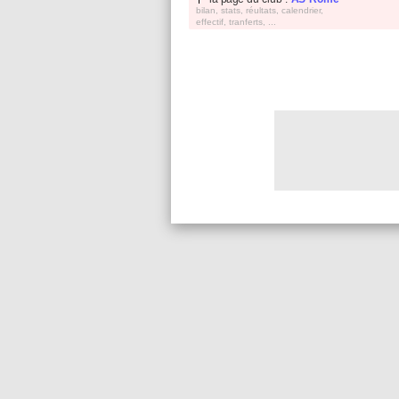
bilan, stats, réultats, calendrier,
effectif, tranferts, ...