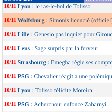
de
10/11
Lyon
: le ras-le-bol de Tolisso
lecture
10/11
Wolfsburg
: Simonis licencié (officiel
OK
10/11
Lille
: Genesio pas inquiet pour Girou
10/11
Lens
: Sage surpris par la ferveur
10/11
Strasbourg
: Emegha règle ses compt
10/11
PSG
: Chevalier réagit a une polémiq
10/11
Lyon
: Tolisso félicite Moreira
10/11
PSG
: Acherchour enfonce Zabarnyi
Lu 4.848 fois
- Clément Barbier 