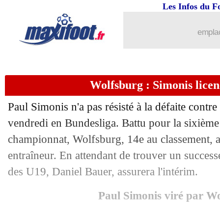
Les Infos du F
10/11
Algérie
: Belaïli forfait pour la CAN
emplac
10/11
Ukraine
: Dovbyk absent contre la Fr
10/11
Lyon
: l'arbitrage, Niakhaté l'a mauvai
Wolfsburg : Simonis licenc
10/11
EdF
: première sélection pour Chevali
Paul Simonis n'a pas résisté à la défaite contr
10/11
Real
: Courtois rejoint aussi l'infirmer
vendredi en Bundesliga. Battu pour la sixième 
championnat, Wolfsburg, 14e au classement, a
10/11
Atletico
: le club passe sous pavillon 
entraîneur. En attendant de trouver un success
des U19, Daniel Bauer, assurera l'intérim.
10/11
Real
: lésion à une cuisse pour Valver
Paul Simonis viré par W
10/11
Nice
: moins d'ambitions dans le jeu ?